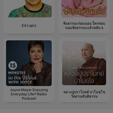
ฟังธรรมะก่อนนอน ใครชอบ
Ed Lapiz
นอนฟังธรรมะแล้วหลับ จ
Joyce Meyer Enjoying
หลวงปู่ปราโมทย์ ปาโมชฺโช
Everyday Life® Radio
วัดสวนสันติธรรม
Podcast