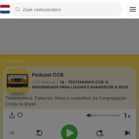
Podcasts
Podcast CCB
CCB Musicas
|
18 - TESTEMUNHO CCB: A
ENFERMIDADE PARA LOUVAR E AGRADECER A DEUS
Testemunhos, Palavras, Hinos e conselhos da Congregação
Cristã no Brasil
1
x
Volume