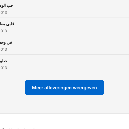
حب الو
2013
قلبي معا
2013
في وحد
2013
صلو
2013
Meer afleveringen weergeven