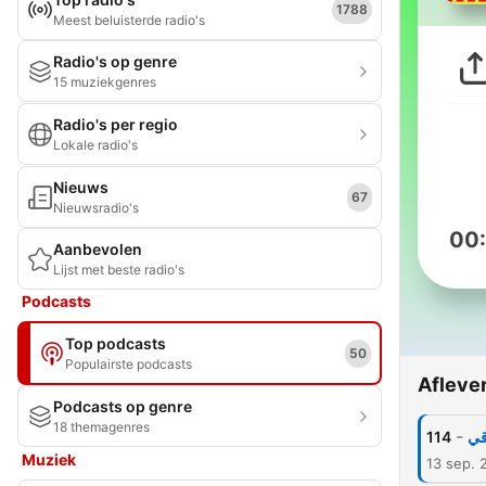
1788
Meest beluisterde radio's
Radio's op genre
15 muziekgenres
Radio's per regio
Lokale radio's
Nieuws
67
Nieuwsradio's
00
Aanbevolen
Lijst met beste radio's
Podcasts
Top podcasts
50
Populairste podcasts
Afleve
Podcasts op genre
18 themagenres
-
114
ي
Muziek
13 sep. 