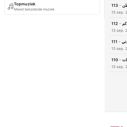
Topmuziek
-
113
طن
Meest beluisterde muziek
13 sep. 
-
112
كم
13 sep. 
-
111
تي
13 sep. 
-
110
ات
13 sep. 