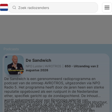
Podcasts
De Sandwich
NPO Luister / AVROTROS
|
650 - Uitzending van 2
augustus 2026
De Sandwich is een gerenommeerd radioprogramma en
podcast van de omroep AVROTROS, uitgezonden via NPO
Radio 5. Het programma heeft door de jaren heen een sterke
reputatie opgebouwd als een rustpunt in de Nederlandse
ether, specifiek gericht op de zondagochtend. De inhoud
wordt gekenmerkt door een fijnzinnige selectie van
Een essentieel kenmerk van De Sandwich is de vaste structuur,
muziekstijlen die elders op de radio minder frequent te horen
waarbij elk uur wordt geopend met het voordragen van een
zijn, zoals het Nederlandse lied, kleinkunst, chansons,
gedicht. Deze literaire toevoeging zet de toon voor een