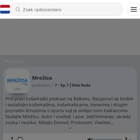
Podcasts
Mrežica
podcast.rs
|
7 - Ep.7 | Dino Rađa
Prvi pravi košarkaški podkast na Balkanu. Razgovori sa bivšim
i sadašnjim košarkašima, košarkašicama, trenerima i drugim
poznatim ličnostima o sportu koji je omiljen svim balkancima.
Slušajte Mrežicu. Autor i voditelj: Lazar JelićSnimanje, obrada
zvuka i muzika: Mihajlo Đorović Producent: Vladimir
RadinovićProdukcija: podcast.rs
1