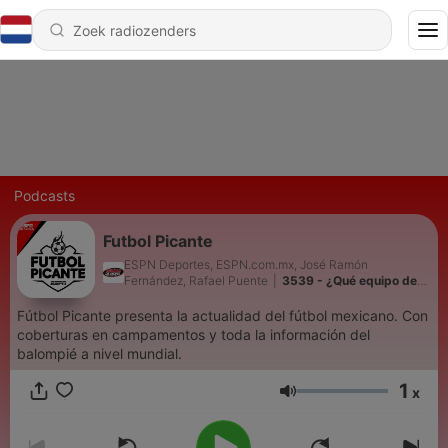
Podcasts
Futbol Picante
ESPN Deportes, ESPN.com.mx, José Ramón
Fernández, Rafael Puente
|
3539 - ¿Qué equipo de
Liga MX se ha visto mejor en Leagues Cup?
Fútbol Picante presenta la actualidad del fútbol mexicano. Con
coberturas en campamentos y toda la información del
balompié a nivel mundial.
1
x
Volume