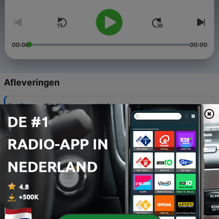
00:00
00:00
Afleveringen
-
8
Bonus: Rik Kuiper over Liefdesbrieven van een
kampbeul, het boek
16 feb. 2025
-
7
I. De doos van Pandora
27 mei 2021
-
6
II. Beul in Amersfoort
27 mei 2021
-
5
III. Het Bijzonder Gerechtshof
27 mei 2021