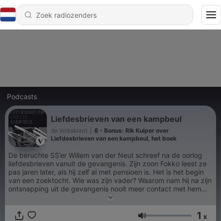
Podcasts
Liefdesbrieven van een kampbeul
de Volkskrant
|
8 - Bonus: Rik Kuiper over
Liefdesbrieven van een kampbeul, het boek
De beruchte SS’er Willem van der Neut schreef na de oorlog
liefdesbrieven vanuit de gevangenis. Zijn zoon Fokko leest ze
pas jaren later, als hij zelf al met pensioen is. Het is het begin
van een zoektocht. Wie was zijn vader? Waarom nam hij na zijn
ontsnapping uit de gevangenis nooit meer contact met hem
op? Je hoort het in de voorgelezen versie van Liefdesbrieven
van een kampbeul. Geschreven door Rik Kuiper, ingesproken
1
door Gijs Scholten van Aschat.
x
Volume