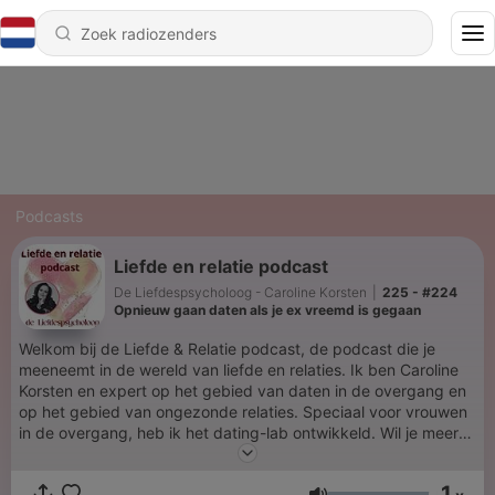
Podcasts
Liefde en relatie podcast
De Liefdespsycholoog - Caroline Korsten
|
225 - #224
Opnieuw gaan daten als je ex vreemd is gegaan
Welkom bij de Liefde & Relatie podcast, de podcast die je
meeneemt in de wereld van liefde en relaties. Ik ben Caroline
Korsten en expert op het gebied van daten in de overgang en
op het gebied van ongezonde relaties. Speciaal voor vrouwen
in de overgang, heb ik het dating-lab ontwikkeld. Wil je meer
weten over het dating-lab, ga dan naar:
https://www.liefdespsycholoog.nl/dating-lab Wil je je
1