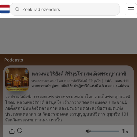
Podcasts
หลวงพ่อวิริยังค์ สิรินฺธโร (สมเด็จพระญาณวชิ
พระธรรมเทศนาโดย หลวงพ่อวิริยังค์ สิรินฺธโร
|
148 - ตอน 111
จากพรานป่าสู่มหากษัตริย์: ปาฏิหาริย์แห่งศีล 8 และการแผ่ส่วน
กุศล ธรรมะจากต่างแดน โดย สมเด็จพระญาณวชิโรดม (หลวงพ่อ
วิริยังค์ สิรินฺธโร)
จุดประสงค์เพื่อการเผยแพร่ พระธรรมเทศนาโดย สมเด็จพระญาณวชิ
โรดม หลวงพ่อวิริยังค์ สิรินฺธโร เจ้าอาวาสวัดธรรมมงคล ประธานผู้
ก่อตั้งสถาบันพลังจิตตานุภาพ และประธานคณะสงฆ์ธรรมยุตแห่ง
ประเทศแคนาดา ณ วัดธรรมมงคล เถาบุญญนนท์วิหาร สุขุมวิท 101
จังหวัดกรุงเทพมหานคร เท่านั้น
1
x
Volume