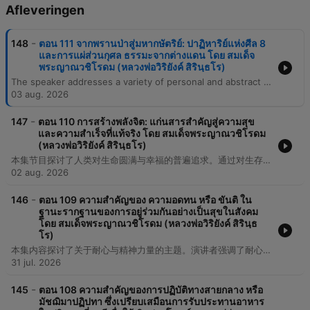
Afleveringen
-
148
ตอน 111 จากพรานป่าสู่มหากษัตริย์: ปาฏิหาริย์แห่งศีล 8
และการแผ่ส่วนกุศล ธรรมะจากต่างแดน โดย สมเด็จ
พระญาณวชิโรดม (หลวงพ่อวิริยังค์ สิรินฺธโร)
The speaker addresses a variety of personal and abstract themes, beginning with an introduction to a problem related to culture and S.N.R.K. The narrative touches upon experiences involving family, religious figures like priests, and the complexities of financial matters, specifically regarding money that was not considered the best. The discourse moves through reflections on past actions, the necessity of traveling to the city, and the pursuit of knowledge. The episode concludes with a repetitive emphasis on the importance of creating and applying knowledge in the world.
03 aug. 2026
-
147
ตอน 110 การสร้างพลังจิต: แก่นสารสำคัญสู่ความสุข
และความสำเร็จที่แท้จริง โดย สมเด็จพระญาณวชิโรดม
(หลวงพ่อวิริยังค์ สิรินฺธโร)
本集节目探讨了人类对生命圆满与幸福的普遍追求。通过对生存欲望、意识状态以及社会责任感的思考，内容涉及了个体在面对现实世界时的心理预期与应对方式。
02 aug. 2026
-
146
ตอน 109 ความสำคัญของ ความอดทน หรือ ขันติ ใน
ฐานะรากฐานของการอยู่ร่วมกันอย่างเป็นสุขในสังคม
โดย สมเด็จพระญาณวชิโรดม (หลวงพ่อวิริยังค์ สิรินฺธ
โร)
本集内容探讨了关于耐心与精神力量的主题。演讲者强调了耐心的三个维度，包括忍受困难、忍受劳苦以及忍受内心的痛苦。此外，内容还涉及了通过日常的学习与实践来积累知识与精神能量的过程。
31 jul. 2026
-
145
ตอน 108 ความสำคัญของการปฏิบัติทางสายกลาง หรือ
มัชฌิมาปฏิปทา ซึ่งเปรียบเสมือนการรับประทานอาหาร