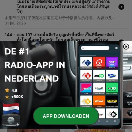
ในปริมาณที่พอดีเพื่อให้เกิดประโยชน์สูงสุดแก่ร่างกาย
โดย สมเด็จพระญาณวชิโรดม (หลวงพ่อวิริยังค์ สิรินฺธ
โร)
本集节目探讨了佛陀在悟道初期对于传播佛法的考量。内容涉及佛法深奥程度与众生理解能力之间的关系，以及关于法律、文化与修行实践的初步讨论。
31 jul. 2026
-
144
ตอน 107 เปรตนั้นมีจริง บุญเท่านั้นที่จะเป็นที่พึ่งของสัตว์
ทั้งโลกนี้และโลกหน้า โดย สมเด็จพระญาณวชิโรดม
(หลวงพ่อวิริยังค์ สิรินฺธโร)
08 mrt. 2026
Meer afleveringen weergeven
Alles bekijken
Meer Gezondheid en fitness-
podcasts
APP DOWNLOADEN