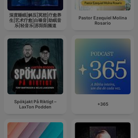
深度睡眠|解压|冥想|疗愈养
Pastor Ezequiel Molina
生|艺术疗愈|白噪音|助眠音
Rosario
乐|轻音乐|苏阳阳频道
Spökjakt På Riktigt –
+365
LaxTon Podden