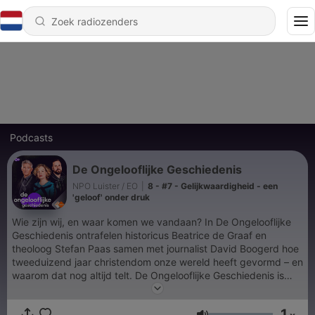
Podcasts
De Ongelooflijke Geschiedenis
NPO Luister / EO
|
8 - #7 - Gelijkwaardigheid - een
'geloof' onder druk
Wie zijn wij, en waar komen we vandaan? In De Ongelooflijke
Geschiedenis ontrafelen historicus Beatrice de Graaf en
theoloog Stefan Paas samen met journalist David Boogerd hoe
tweeduizend jaar christendom onze wereld heeft gevormd – en
waarom dat nog altijd telt. De Ongelooflijke Geschiedenis is
een zevendelige, adembenemende tocht door ons verleden.
Een spin-off van De Ongelooflijke Podcast.
1