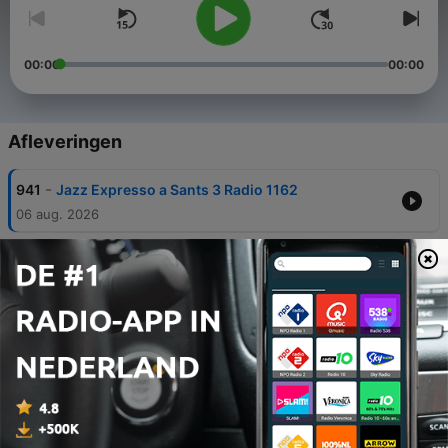
00:00
00:00
Afleveringen
-
941
Jazz Expresso a Sants 3 Radio 1162
06 aug. 2026
-
940
Ronda de Nit a Sants 3 Ràdio (31-07-25) 874
Miguel Calhaz, Ganavya, Tito García González,
Régis Huby
03 aug. 2026
-
939
Jazz Expresso a Sants 3 Radio (31-07-26) 1161
01 aug. 2026
-
938
Jazz Expresso a Sants 3 Rádio 1160 Adam
O’Farrill, Miroslav Vitous, Dave Douglas, Eddie
Allen