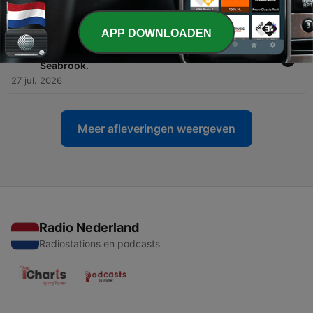
29 jul. 2026
APP DOWNLOADEN
-
937
Ronda de Nit a Sants 3 Ràdio (24-07-26) 873
Charlotte Reinhardt, Rafael Toral,Brandon
Seabrook.
27 jul. 2026
Meer afleveringen weergeven
Radio Nederland
Radiostations en podcasts