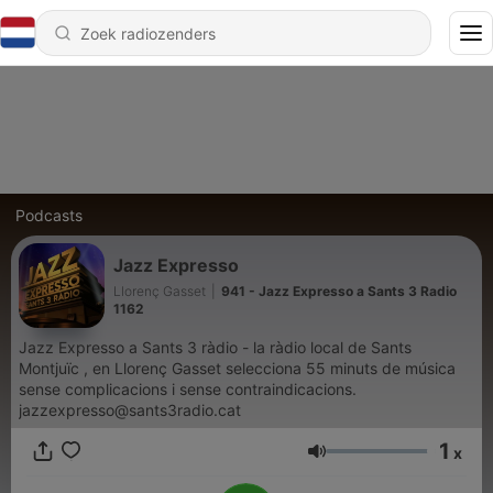
Podcasts
Jazz Expresso
Llorenç Gasset
|
941 - Jazz Expresso a Sants 3 Radio
1162
Jazz Expresso a Sants 3 ràdio - la ràdio local de Sants
Montjuïc , en Llorenç Gasset selecciona 55 minuts de música
sense complicacions i sense contraindicacions.
jazzexpresso@sants3radio.cat
1
x
Volume