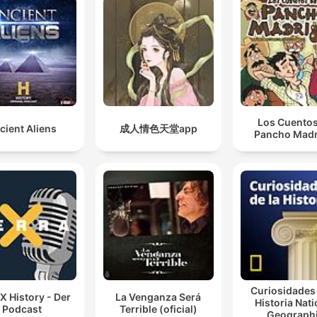
Los Cuentos
cient Aliens
成人情色天堂app
Pancho Madr
Curiosidades 
 X History - Der
La Venganza Será
Historia Nati
Podcast
Terrible (oficial)
Geograph