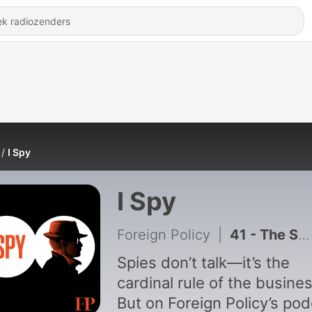
I Spy
I Spy
Foreign Policy
|
41 - The Skeptic
Spies don’t talk—it’s the
cardinal rule of the busines
But on Foreign Policy’s po