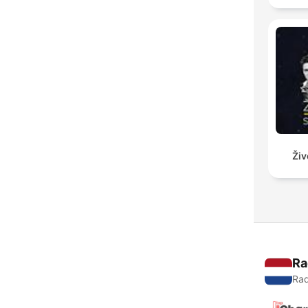
Živ
Ra
Rad