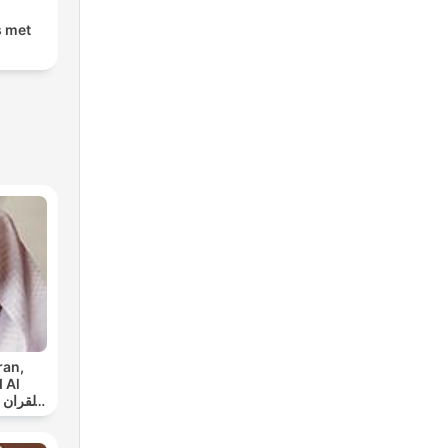
s met
ran,
 Al
س