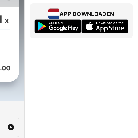
 up.
ns
APP DOWNLOADEN
1
x
l
nd
ures
ic
:00