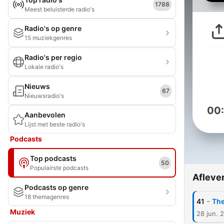
1788
Meest beluisterde radio's
Radio's op genre
15 muziekgenres
Radio's per regio
Lokale radio's
Nieuws
67
Nieuwsradio's
00
Aanbevolen
Lijst met beste radio's
Podcasts
Top podcasts
50
Populairste podcasts
Afleve
Podcasts op genre
18 themagenres
-
41
The
Muziek
28 jun. 