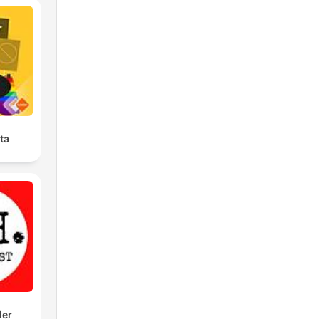
ta
ler