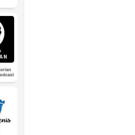
torian
odcast