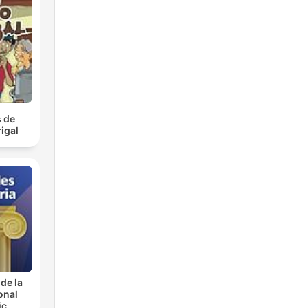
 de
igal
de la
onal
ic