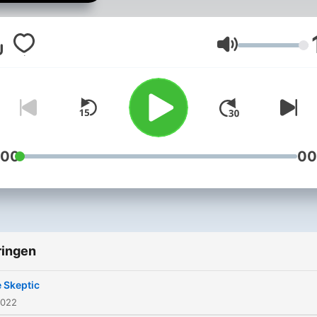
I Spy, we get them to open
We hear from the operatio
people: the spies who stea
Volume
secrets, kill adversaries, a
turn agents into double
agents. Each episode feat
one spy telling one dramat
story.
:00
00
ringen
 Skeptic
2022