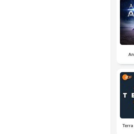
An
Terra