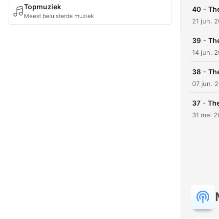
Topmuziek
-
40
The
Meest beluisterde muziek
21 jun. 
-
39
Th
14 jun. 
-
38
The
07 jun. 
-
37
The
31 mei 