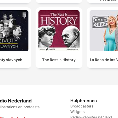
oty slavných
The Rest Is History
La Rosa de los 
dio Nederland
Hulpbronnen
Broadcasters
iostations en podcasts
Widgets
Radio-websites per land