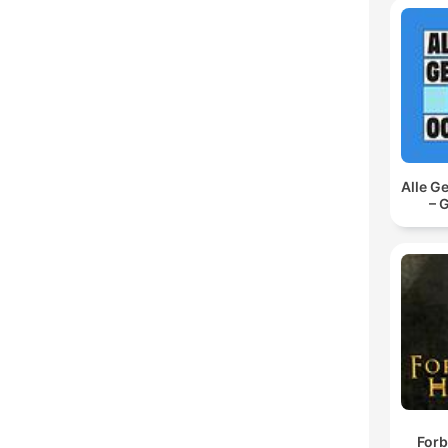
Alle G
– 
Forb