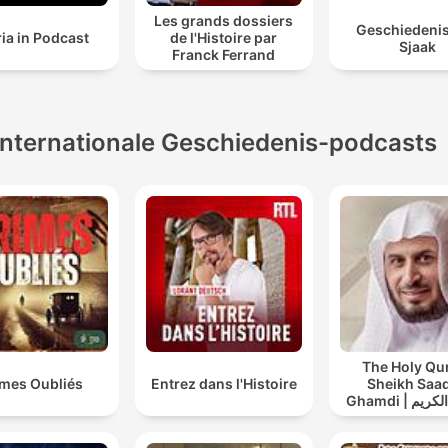
Les grands dossiers
Geschiedeni
ia in Podcast
de l'Histoire par
Sjaak
Franck Ferrand
Internationale Geschiedenis-podcasts
The Holy Qu
imes Oubliés
Entrez dans l'Histoire
Sheikh Saad
Ghamdi | القران الكريم
عد الغامدي