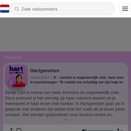
Podcasts
Hartgenoten
Nieuwsblad
|
9 - Justien is ongeneeslijk ziek, haar man
is mantelzorger: "Ik voelde me schuldig om zijn hulp te
aanvaarden"
Serap Can is mama van twee dochters en ongeneeslijk ziek.
Deze podcast is het vervolg op haar columns waarin ze je
meeneemt in haar leven met kanker. In Hartgenoten gaat ze in
gesprek met anderen die weten hoe het voelt als je leven plots
omslaat. Het werden gesprekken over levend verlies en
veerkracht, maar ook over intimiteit en alles wat je niet ziet tot
je zelf geconfronteerd wordt met een ernstige ziekte. Serap
1