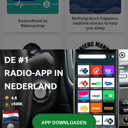
Nothing much happens:
Gezondheid en
bedtime stories to help
Wetenschap
you sleep
Meniere Mannen, een
ปลดล็อกกับหมอเวช
duizelingwekkende
podcast
APP DOWNLOADEN