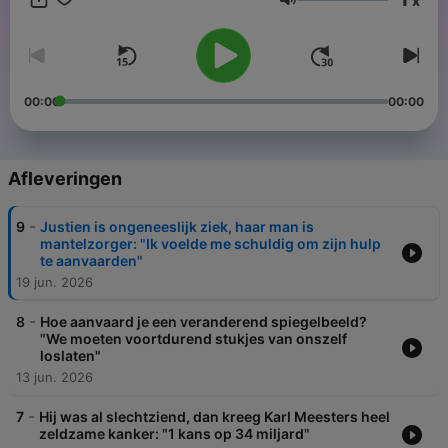
x
heet jou samen met haar hartgenoten welkom voor een
Volume
podcast waarin het onbesprokene een stem krijgt.
00:00
00:00
Afleveringen
-
9
Justien is ongeneeslijk ziek, haar man is
mantelzorger: "Ik voelde me schuldig om zijn hulp
te aanvaarden"
19 jun. 2026
-
8
Hoe aanvaard je een veranderend spiegelbeeld?
"We moeten voortdurend stukjes van onszelf
loslaten"
13 jun. 2026
-
7
Hij was al slechtziend, dan kreeg Karl Meesters heel
zeldzame kanker: "1 kans op 34 miljard"