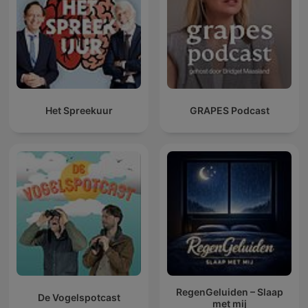
Het Spreekuur
GRAPES Podcast
RegenGeluiden – Slaap
De Vogelspotcast
met mij