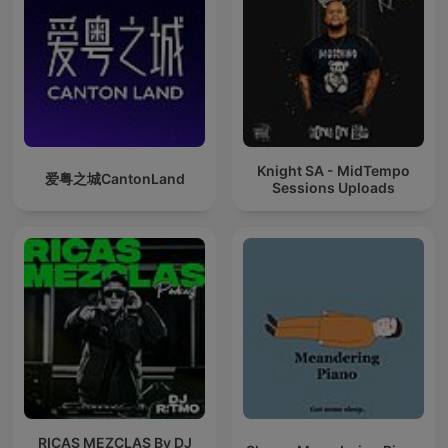
Knight SA - MidTempo
爱粤之城CantonLand
Sessions Uploads
RICAS MEZCLAS By DJ