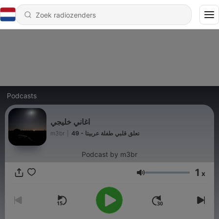
Podcasts
اغاني خليجي
m3br
|
49 - تعلق قلبي طفلة عربيتا
Podcast by m3br
1
x
Volume