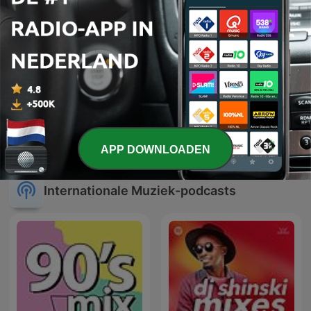
Feest DJ Maarten - Tijd
Hee Gaode Mee
Voor Een Feestjuh
APP DOWNLOADEN
Internationale Muziek-podcasts