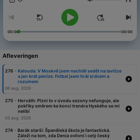
x
Všechny díly podcastu Desítka Pavla Horvátha můžete
Volume
pohodlně poslouchat v mobilní aplikaci mujRozhlas pro
Android
a
iOS
nebo na webu
mujRozhlas.cz
.
00:00
00:00
Afleveringen
-
276
Kalouda: V Moskvě jsem nechtěl sedět na lavičce
a jen brát peníze. Fotbal jsem hrál srdcem a
rozumem
06 aug. 2026
-
275
Horváth: Plzni to v úvodu sezony nefunguje, ale
pokřiky směrem ke konci trenéra Hyského se mi
nelíbí
03 aug. 2026
-
274
Barák starší: Španělská škola je fantastická.
Záleží na tom, zda Denia ovlivní i celý český