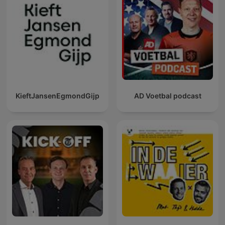
KieftJansenEgmondGijp
AD Voetbal podcast