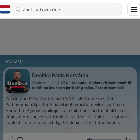
Podcasts
Desítka Pavla Horvátha
Český rozhlas
|
276 - Kalouda: V Moskvě jsem nechtěl
sedět na lavičce a jen brát peníze. Fotbal jsem hrál
srdcem a rozumem
Každé pondělí a čtvrtek od 10:06 uslyšíte ve vysílání
Radiožurnálu Sport pětinásobného mistra české ligy Pavla
Horvátha. Bývalý vynikající záložník bude hodnotit aktuální
dění v české nejvyšší fotbalové soutěži, ale také nejzajímavější
události ze zahraničních lig. Užijte si s námi fotbalovou
talkshow.
1