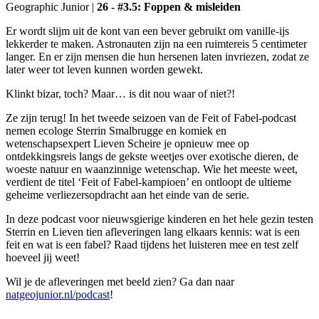
Geographic Junior
|
26 - #3.5: Foppen & misleiden
Er wordt slijm uit de kont van een bever gebruikt om vanille-ijs
lekkerder te maken. Astronauten zijn na een ruimtereis 5 centimeter
langer. En er zijn mensen die hun hersenen laten invriezen, zodat ze
later weer tot leven kunnen worden gewekt.
Klinkt bizar, toch? Maar… is dit nou waar of niet?!
Ze zijn terug! In het tweede seizoen van de Feit of Fabel-podcast
nemen ecologe Sterrin Smalbrugge en komiek en
wetenschapsexpert Lieven Scheire je opnieuw mee op
ontdekkingsreis langs de gekste weetjes over exotische dieren, de
woeste natuur en waanzinnige wetenschap. Wie het meeste weet,
verdient de titel ‘Feit of Fabel-kampioen’ en ontloopt de ultieme
geheime verliezersopdracht aan het einde van de serie.
In deze podcast voor nieuwsgierige kinderen en het hele gezin testen
Sterrin en Lieven tien afleveringen lang elkaars kennis: wat is een
feit en wat is een fabel? Raad tijdens het luisteren mee en test zelf
hoeveel jij weet!
Wil je de afleveringen met beeld zien? Ga dan naar
natgeojunior.nl/podcast
!