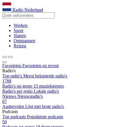
Radio Nederland
Werken
Sport
Slapen
Ontspannen
Reizen
Favorieten
Favorieten en recent
Radio's
Top radio's
Meest beluisterde radio's
1788
Radio's op genre
15 muziekgenres
Radio's per regio
Lokale radio's
Nieuws
Nieuwsradio's
67
Aanbevolen
Lijst met beste radio's
Podcasts
Top podcasts
Populairste podcasts
50
Podcasts op genre
18 themagenres