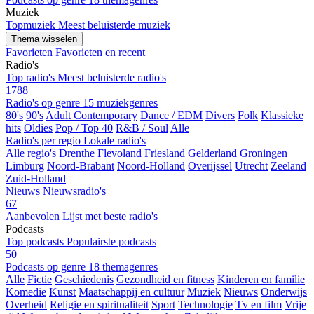
Muziek
Topmuziek
Meest beluisterde muziek
Thema wisselen
Favorieten
Favorieten en recent
Radio's
Top radio's
Meest beluisterde radio's
1788
Radio's op genre
15 muziekgenres
80's
90's
Adult Contemporary
Dance / EDM
Divers
Folk
Klassieke
hits
Oldies
Pop / Top 40
R&B / Soul
Alle
Radio's per regio
Lokale radio's
Alle regio's
Drenthe
Flevoland
Friesland
Gelderland
Groningen
Limburg
Noord-Brabant
Noord-Holland
Overijssel
Utrecht
Zeeland
Zuid-Holland
Nieuws
Nieuwsradio's
67
Aanbevolen
Lijst met beste radio's
Podcasts
Top podcasts
Populairste podcasts
50
Podcasts op genre
18 themagenres
Alle
Fictie
Geschiedenis
Gezondheid en fitness
Kinderen en familie
Komedie
Kunst
Maatschappij en cultuur
Muziek
Nieuws
Onderwijs
Overheid
Religie en spiritualiteit
Sport
Technologie
Tv en film
Vrije