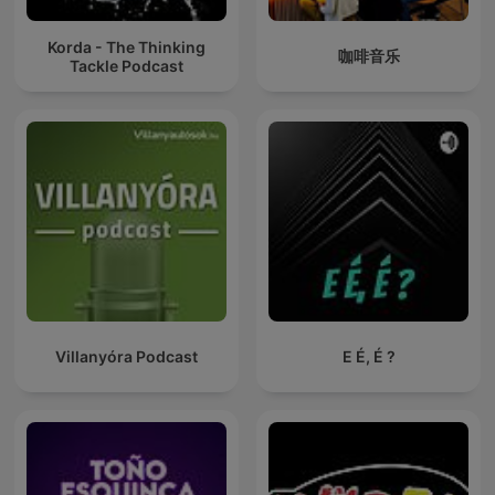
Korda - The Thinking
咖啡音乐
Tackle Podcast
Villanyóra Podcast
E É, É ?