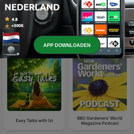
TBSラジオ『ジェーン・スー
Kleine Boodschap
と堀井美香の「OVER THE
SUN」』
Internationale Vrije tijd-podcasts
APP DOWNLOADEN
BBC Gardeners’ World
Easy Talks with Izi
Magazine Podcast