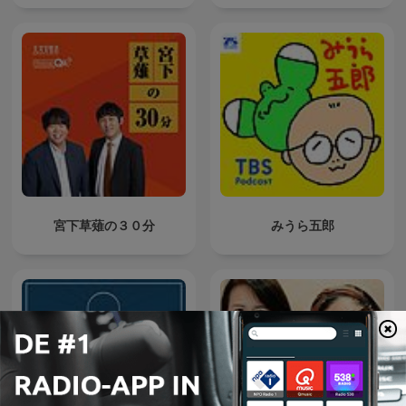
宮下草薙の３０分
みうら五郎