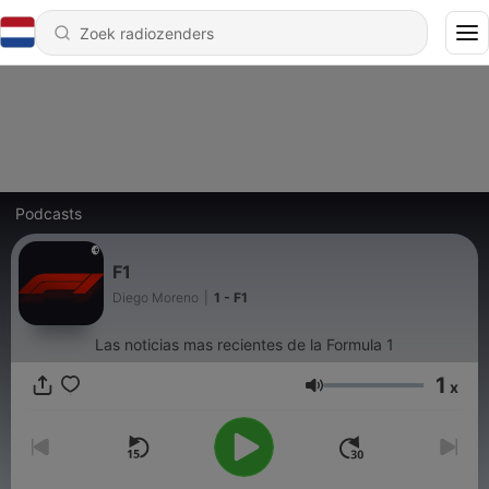
Podcasts
F1
Diego Moreno
|
1 - F1
Las noticias mas recientes de la Formula 1
1
x
Volume