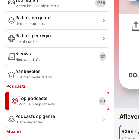
1788
Meest beluisterde radio's
Radio's op genre
15 muziekgenres
Radio's per regio
Lokale radio's
Nieuws
67
Nieuwsradio's
Aanbevolen
00
Lijst met beste radio's
Podcasts
Top podcasts
50
Populairste podcasts
Afleve
Podcasts op genre
18 themagenres
-
Muziek
6255