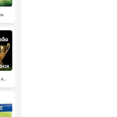
ts
é...