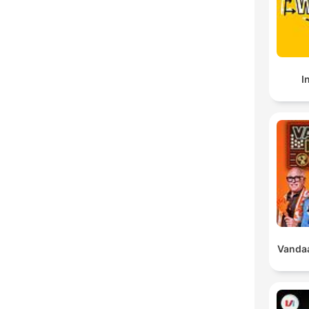
I
Vandaa