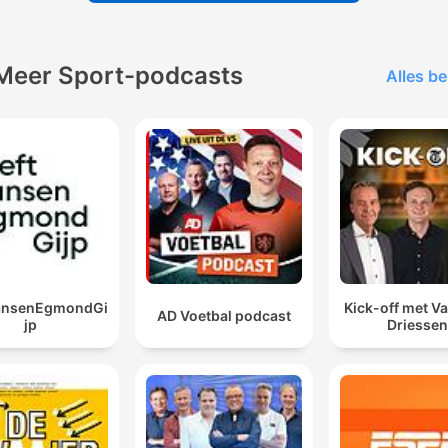
Meer Sport-podcasts
Alles be
JansenEgmondGi
Kick-off met Va
AD Voetbal podcast
jp
Driessen