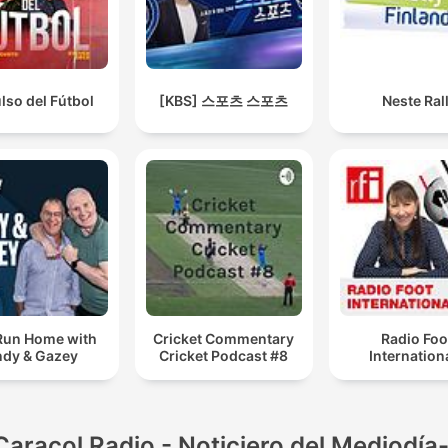
ulso del Fútbol
[KBS] 스포츠 스포츠
Neste Rall
Run Home with
Cricket Commentary
Radio Foo
dy & Gazey
Cricket Podcast #8
Internation
Caracol Radio - Noticiero del Mediodía