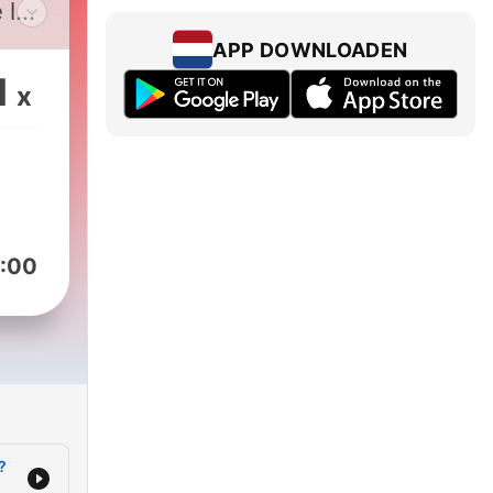
 los
APP DOWNLOADEN
1
x
:00
?