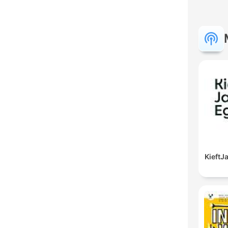
Kieft