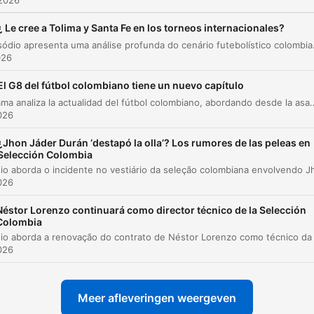
 2026
¿ Le cree a Tolima y Santa Fe en los torneos internacionales?
Este episódio apresenta uma análise profunda do cenário futebolístico colombiano, abordando o desempenho de clubes como Santa Fe, Tolima e M
026
El G8 del fútbol colombiano tiene un nuevo capítulo
El programa analiza la actualidad del fútbol colombiano, abordando desde la asamblea de la División Mayor y las tensiones por los derechos de televisión, hasta la crisis de profesionalismo en el arbitraje nacional. También se discuten temas de mercado como el valor de Davinson Sánchez y el futuro d
2026
¿Jhon Jáder Durán ‘destapó la olla’? Los rumores de las peleas en
Selección Colombia
2026
Néstor Lorenzo continuará como director técnico de la Selección
Colombia
2026
Meer afleveringen weergeven