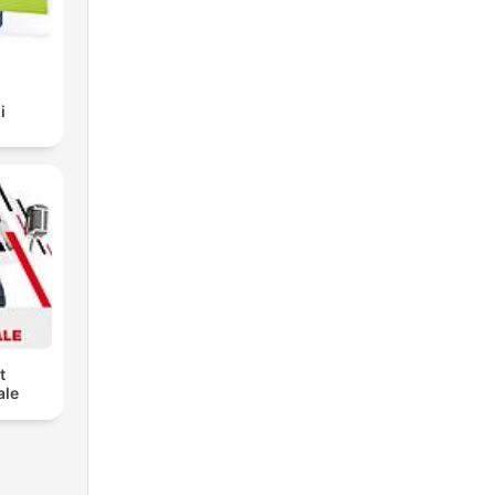
i
t
ale
-