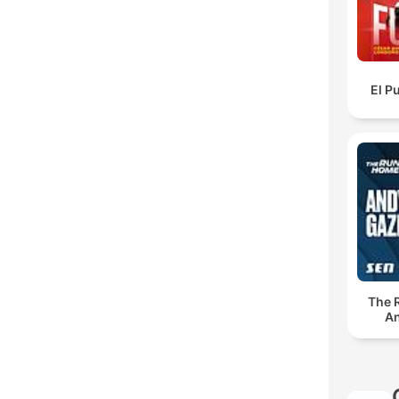
El P
The 
An