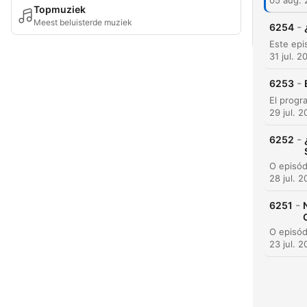
05 aug.
Topmuziek
Meest beluisterde muziek
-
6254
31 jul. 2
-
6253
29 jul. 
-
6252
28 jul. 
-
6251
23 jul. 