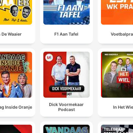
n De Waaier
F1 Aan Tafel
Voetbalpra
Dick Voormekaar
g Inside Oranje
In Het Wie
Podcast