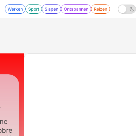
Werken
Sport
Slapen
Ontspannen
Reizen
Pódcast
|
6255 - ¿ Están en vilo los hinchas 
úne
obre