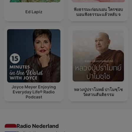
ฟังธรรมะก่อนนอน ใครชอบ
Ed Lapiz
นอนฟังธรรมะแล้วหลับ จ
Joyce Meyer Enjoying
หลวงปู่ปราโมทย์ ปาโมชฺโช
Everyday Life® Radio
วัดสวนสันติธรรม
Podcast
Radio Nederland