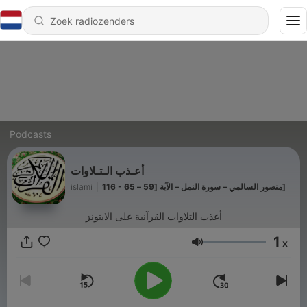
Podcasts
أعـذب الـتـلاوات
islami
|
116 - منصور السالمي – سورة النمل – الآية [59 – 65]
أعذب التلاوات القرآنية على الايتونز
1
x
Volume