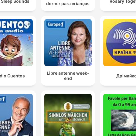
 Sleep Sounds
Rosary Toge
dormir para crianças
Libre antenne week-
dio Cuentos
Дрімайк
end