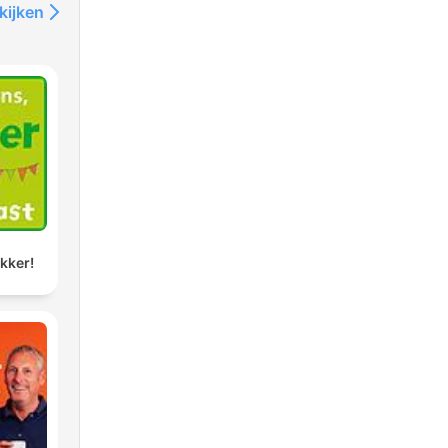
kijken
ikker!