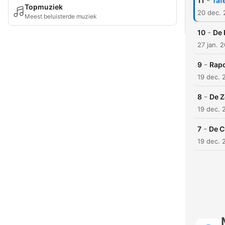
-
11
Taf
Topmuziek
20 dec. 
Meest beluisterde muziek
-
10
De 
27 jan. 
-
9
Rap
19 dec. 
-
8
De Z
19 dec. 
-
7
De C
19 dec. 