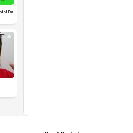
bini Da
i