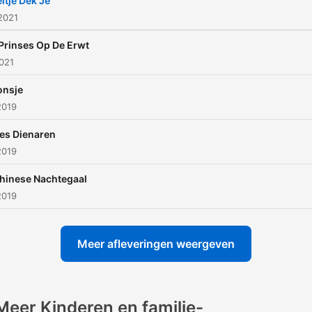
eltje Dek Je
2021
Prinses Op De Erwt
2021
onsje
2019
es Dienaren
2019
hinese Nachtegaal
2019
Meer afleveringen weergeven
Meer Kinderen en familie-