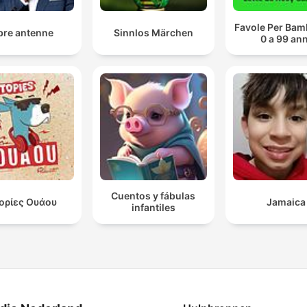
Favole Per Bam
bre antenne
Sinnlos Märchen
0 a 99 ann
Cuentos y fábulas
τορίες Ουάου
Jamaica
infantiles