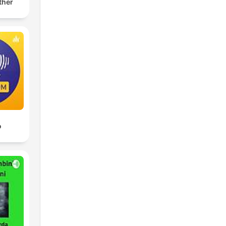
ther
о