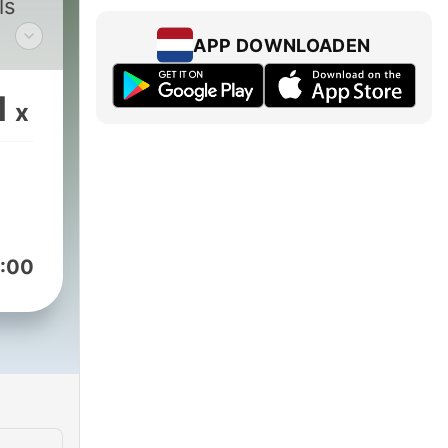
ls
APP DOWNLOADEN
n
1
x
zet
:00
 een
t