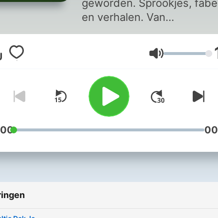
geworden. Sprookjes, fabe
en verhalen. Van
overgrootmoeder tot
achterkleinkind, we kenne
Volume
allemaal Roodkapje. Ook
vinden we het allemaal
stiekem heel fijn om
voorgelezen te worden. In
deze podcast hoor je alle
klassieke sprookjes, aange
:00
00
met muziek en geluid. Zet
aflevering aan vlak voor he
slapen gaan of als je even
lekker weg wilt dromen.
ringen