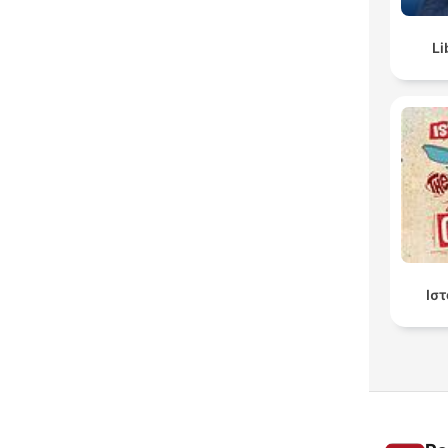
Li
Ισ