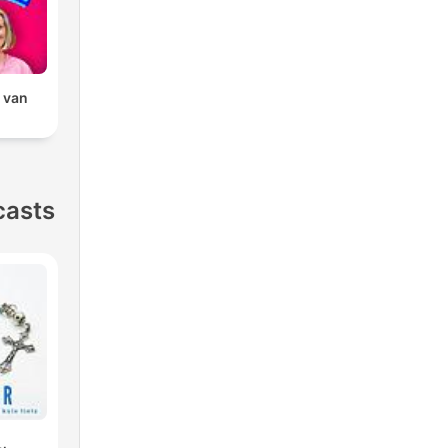
k van
n
casts