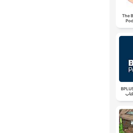
The 
Pod
‌BPLUS لاس پادکست
تاب