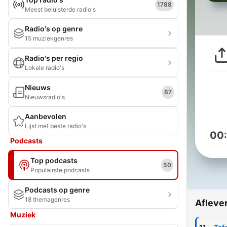
1788
Meest beluisterde radio's
Radio's op genre
15 muziekgenres
Radio's per regio
Lokale radio's
Nieuws
67
Nieuwsradio's
Aanbevolen
Lijst met beste radio's
00
Podcasts
Top podcasts
50
Populairste podcasts
Podcasts op genre
18 themagenres
Afleve
Muziek