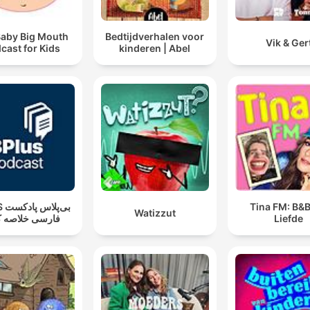
Baby Big Mouth
Bedtijdverhalen voor
Vik & Ger
cast for Kids
kinderen | Abel
بی‌پ
Tina FM: B&B
Watizzut
فارسی خلاصه ک
Liefde