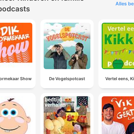
Alles be
podcasts
oormekaar Show
De Vogelspotcast
Vertel eens, K