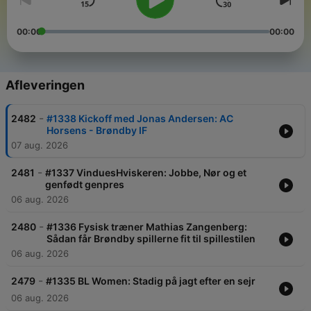
00:00
00:00
Afleveringen
-
2482
#1338 Kickoff med Jonas Andersen: AC
Horsens - Brøndby IF
07 aug. 2026
-
2481
#1337 VinduesHviskeren: Jobbe, Nør og et
genfødt genpres
06 aug. 2026
-
2480
#1336 Fysisk træner Mathias Zangenberg:
Sådan får Brøndby spillerne fit til spillestilen
06 aug. 2026
-
2479
#1335 BL Women: Stadig på jagt efter en sejr
06 aug. 2026