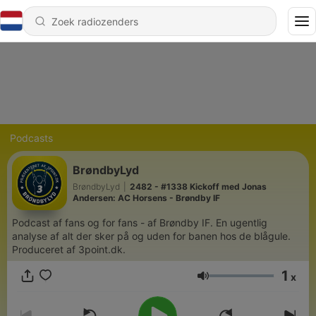
Podcasts
BrøndbyLyd
BrøndbyLyd
|
2482 - #1338 Kickoff med Jonas
Andersen: AC Horsens - Brøndby IF
Podcast af fans og for fans - af Brøndby IF. En ugentlig
analyse af alt der sker på og uden for banen hos de blågule.
Produceret af 3point.dk.
1
x
Volume