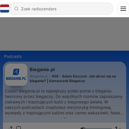
Podcasts
Bieganie.pl
Bieganie.pl
|
459 - Adam Kszczot: Jak ubrać się na
bieganie? | Samouczek Biegacza
Cześć! Bieganie.pl to największy polski portal o bieganiu
tworzony przez biegaczy. Do wspólnych rozmów zapraszamy
ciekawych i inspirujących ludzi z biegowego świata. W
naszych podcastach znajdziesz merytorykę treningową,
wywiady z inspirującymi ludźmi oraz cenne wskazówki. Nasz
podcast jest idealny do biegania. Z nami pobiegniesz dalej i
szybciej niż kiedykolwiek, gdziekolwiek teraz trenujesz.
1