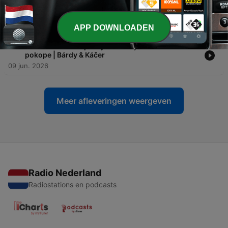
-
85
Podarilo sa Ficovi totálne ovládnutie justície? |
Bárdy & Káčer
11 jun. 2026
APP DOWNLOADEN
-
84
Prečo demokrati padajú a zlodeji musia držať
pokope | Bárdy & Káčer
09 jun. 2026
Meer afleveringen weergeven
Radio Nederland
Radiostations en podcasts