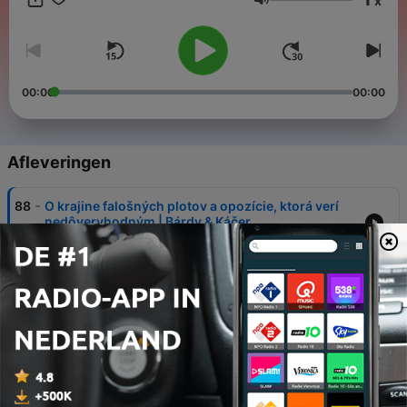
x
nájdete na jednej stránke tu. 🎙️Na odber všetkých nových
Volume
dielov podcastu Bárdy & Káčer sa môžete prihlásiť cez iTunes
alebo Spotify.
00:00
00:00
Afleveringen
-
88
O krajine falošných plotov a opozície, ktorá verí
nedôveryhodným | Bárdy & Káčer
03 aug. 2026
-
87
Bolo toto referendum zbytočné? A čo o nás
povedalo? | Bárdy & Káčer
09 jul. 2026
-
86
Čo bude jednou z kľúčových tém volebnej
kampane? | Bárdy & Káčer
18 jun. 2026