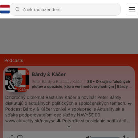
Podcasts
Bárdy & Káčer
Peter Bárdy a Rastislav Káčer
|
88 - O krajine falošných
plotov a opozície, ktorá verí nedôveryhodným | Bárdy &
Káčer
Dlhoročný diplomat Rastislav Káčer a novinár Peter Bárdy
diskutujú o aktuálnych politických a spoločenských témach. ✒️
Podcast Bárdy & Káčer vzniká v spolupráci s Aktuality.sk a
vďaka podporovateľom cez služby NAVYŠE 👉🏻
www.aktuality.sk/navyse 🔔 Potvrďte si posielanie notifikácií k
novým dielom na svojej obľúbenej platforme aj na Youtube
Bárdy and Káčer, ďakujeme. 👉🏻Všetky podcasty Aktuality.sk
1