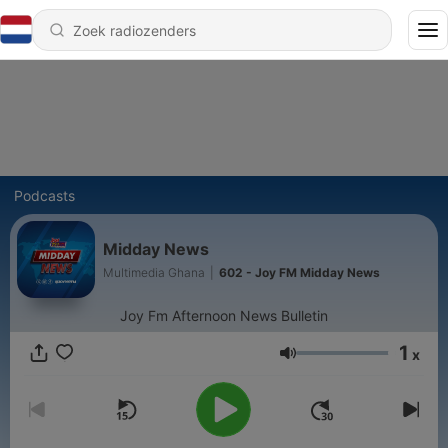
Podcasts
Midday News
Multimedia Ghana
|
602 - Joy FM Midday News
Joy Fm Afternoon News Bulletin
1
x
Volume