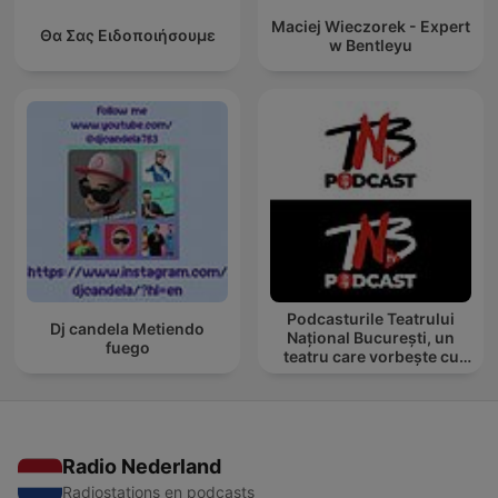
Maciej Wieczorek - Expert
Θα Σας Ειδοποιήσουμε
w Bentleyu
Podcasturile Teatrului
Dj candela Metiendo
Național București, un
fuego
teatru care vorbește cu
tine
Radio Nederland
Radiostations en podcasts