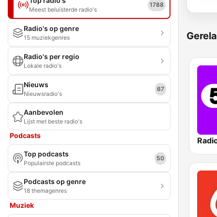
Top radio's
1788
Meest beluisterde radio's
Radio's op genre
Gerela
15 muziekgenres
Radio's per regio
Lokale radio's
Nieuws
67
Nieuwsradio's
Aanbevolen
Lijst met beste radio's
Podcasts
Radi
Top podcasts
50
Populairste podcasts
Podcasts op genre
18 themagenres
Muziek