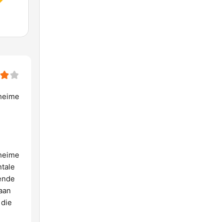
eheime
eheime
ntale
lende
 aan
 die