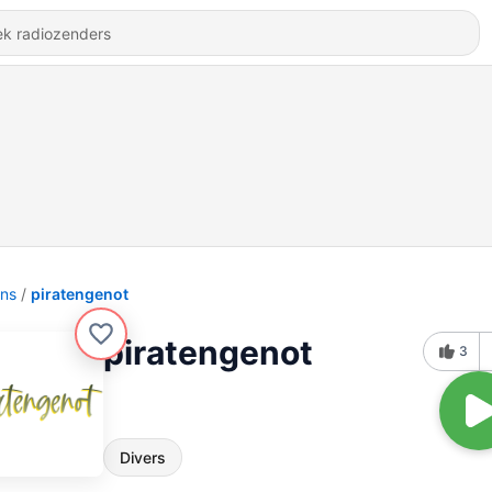
ons
piratengenot
piratengenot
3
Divers