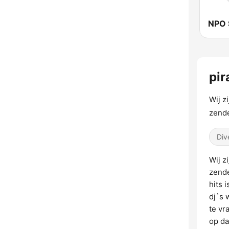
NPO 
pir
Wij z
zende
Div
Wij z
zende
hits 
dj`s 
te vr
op da