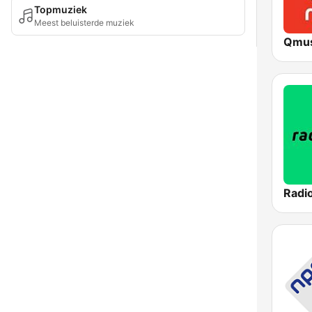
Topmuziek
Meest beluisterde muziek
Qmus
Radi