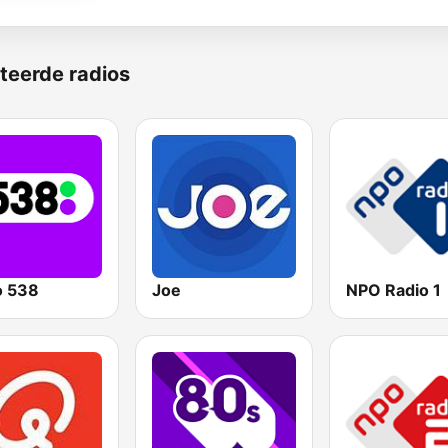
teerde radios
o 538
Joe
NPO Radio 1