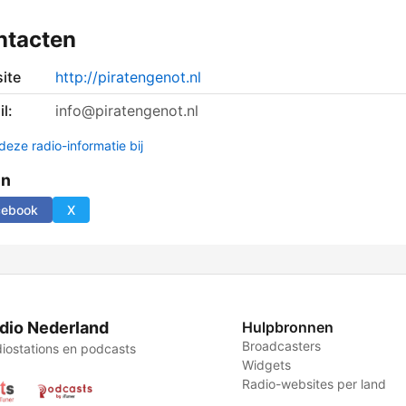
ntacten
ite
http://piratengenot.nl
l:
info@piratengenot.nl
deze radio-informatie bij
en
cebook
X
dio Nederland
Hulpbronnen
Broadcasters
iostations en podcasts
Widgets
Radio-websites per land