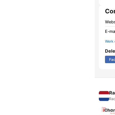
Co
Webs
E-mai
Werk 
Del
Fa
Ra
Rad