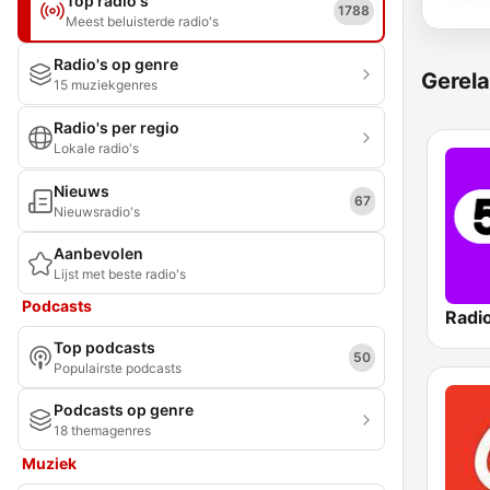
Top radio's
1788
Meest beluisterde radio's
Radio's op genre
Gerela
15 muziekgenres
Radio's per regio
Lokale radio's
Nieuws
67
Nieuwsradio's
Aanbevolen
Lijst met beste radio's
Podcasts
Radi
Top podcasts
50
Populairste podcasts
Podcasts op genre
18 themagenres
Muziek