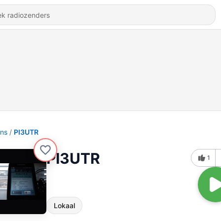
ons
PI3UTR
PI3UTR
1
Lokaal