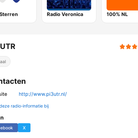
Sterren
Radio Veronica
100% NL
3UTR
aal
ntacten
ite
http://www.pi3utr.nl/
deze radio-informatie bij
en
cebook
X