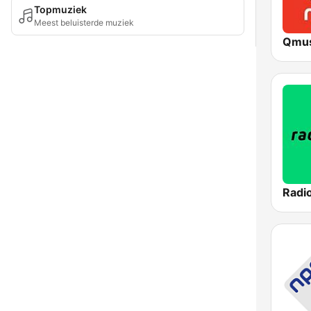
Topmuziek
Meest beluisterde muziek
Qmus
Radi