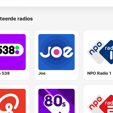
teerde radios
o 538
Joe
NPO Radio 1