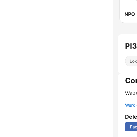
NPO 
PI
Lok
Co
Webs
Werk 
Del
Fa