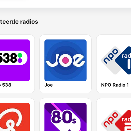
teerde radios
o 538
Joe
NPO Radio 1