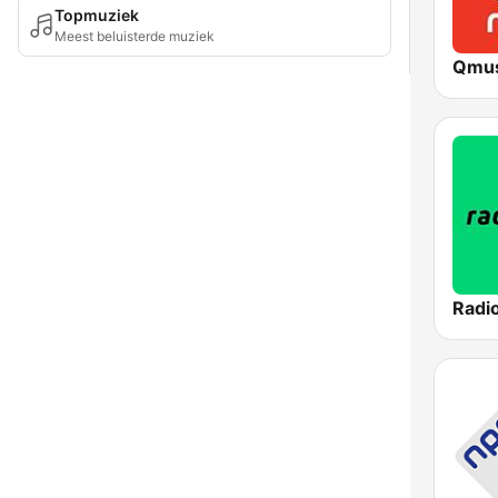
Topmuziek
Meest beluisterde muziek
Qmus
Radi