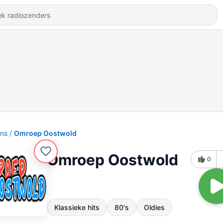
ons
Omroep Oostwold
Omroep Oostwold
0
Klassieke hits
80's
Oldies