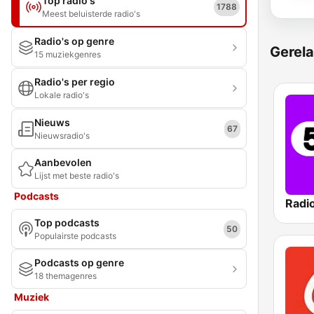
Top radio's
1788
Meest beluisterde radio's
Radio's op genre
Gerela
15 muziekgenres
Radio's per regio
Lokale radio's
Nieuws
67
Nieuwsradio's
Aanbevolen
Lijst met beste radio's
Podcasts
Radi
Top podcasts
50
Populairste podcasts
Podcasts op genre
18 themagenres
Muziek