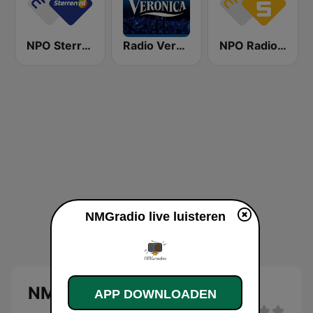
NPO Sterren
Radio Veronica
NPO Radio 5
NMGradio live luisteren
NMGradio
APP DOWNLOADEN