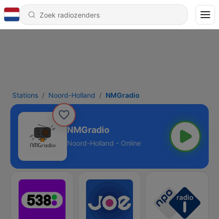
Stations
Noord-Holland
NMGradio
NMGradio
Noord-Holland - Online