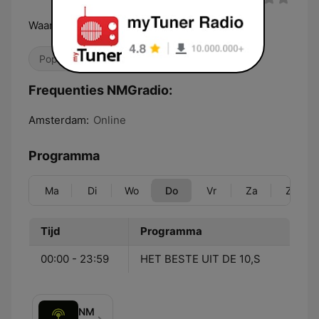
Waarom niet?
Pop / Top 40
80's
90's
Frequenties NMGradio:
Amsterdam:
Online
Programma
Ma
Di
Wo
Do
Vr
Za
Zo
Tijd
Programma
00:00 - 23:59
HET BESTE UIT DE 10,S
NMGpodcast