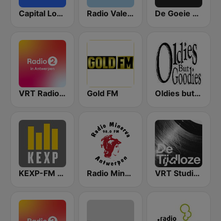
Capital London
Radio Valencia
De Goeie Ouwe Tijd
VRT Radio 2 Antwerpen
Gold FM
Oldies but Goodies
KEXP-FM 90.3
Radio Minerva 98.0
VRT Studio Brussel - De Tijdloze