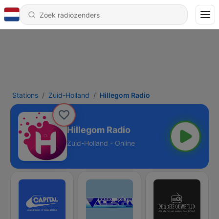
Stations
Zuid-Holland
Hillegom Radio
Hillegom Radio
Zuid-Holland - Online