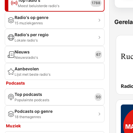
Top radio's
1788
Meest beluisterde radio's
Radio's op genre
Gerela
15 muziekgenres
Radio's per regio
Lokale radio's
Nieuws
67
Nieuwsradio's
Aanbevolen
Lijst met beste radio's
Podcasts
Radi
Top podcasts
50
Populairste podcasts
Podcasts op genre
18 themagenres
Muziek