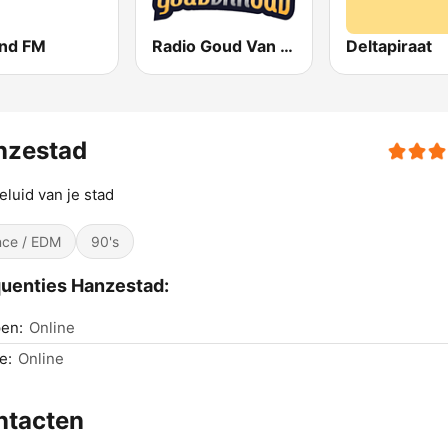
and FM
Radio Goud Van Oud
Deltapiraat
nzestad
eluid van je stad
ce / EDM
90's
uenties Hanzestad:
en:
Online
e:
Online
ntacten