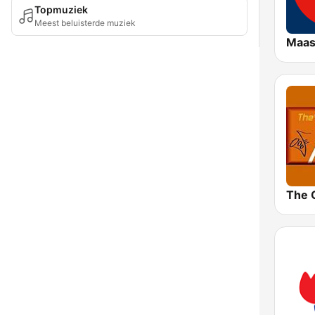
Topmuziek
Meest beluisterde muziek
Maas
The O