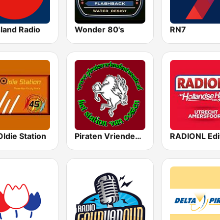
land Radio
Wonder 80's
RN7
ldie Station
Piraten Vrienden Twente