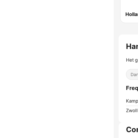
Holl
Ha
Het g
Dan
Freq
Kamp
Zwoll
Co