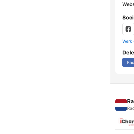
Webs
Soci
Werk 
Del
Fa
Ra
Rad