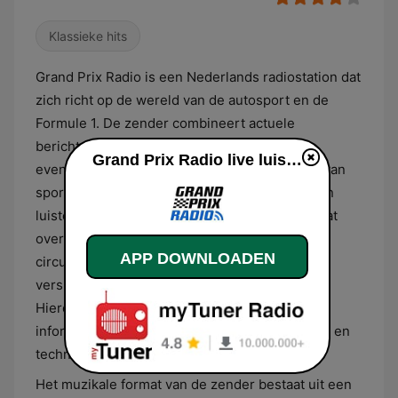
Klassieke hits
Grand Prix Radio is een Nederlands radiostation dat
zich richt op de wereld van de autosport en de
Formule 1. De zender combineert actuele
berichtgeving over internationale race-
Grand Prix Radio live luisteren
evenementen met een brede programmering van
sportnieuws. Gedurende de uitzending worden
luisteraars op regelmatige tijdstippen bijgepraat
over de laatste ontwikkelingen op en rond het
APP DOWNLOADEN
circuit, waarbij er extra aandacht is voor live
verslaglegging tijdens wedstrijdweekenden.
Hierdoor fungeert het station als een specifiek
informatiekanaal voor liefhebbers van snelheid en
techniek.
Het muzikale format van de zender bestaat uit een