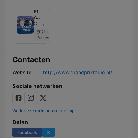
F1
Aan
Tafel
Grand Prix Radio - Aflevering 102
17 hours ago
35 min
Contacten
Website
http://www.grandprixradio.nl/
Sociale netwerken
Werk deze radio-informatie bij
Delen
Facebook
X