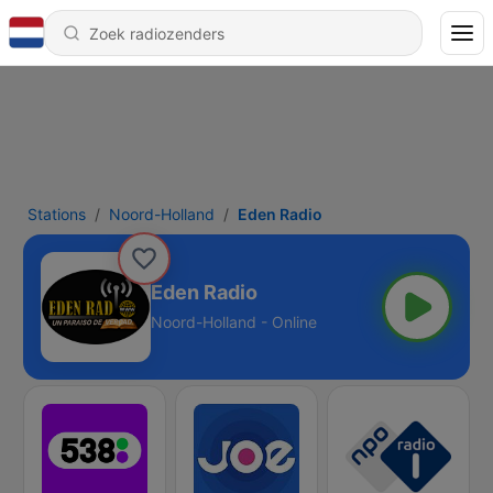
Stations
Noord-Holland
Eden Radio
Eden Radio
Noord-Holland - Online