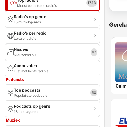
Top radio's
1788
Meest beluisterde radio's
Radio's op genre
15 muziekgenres
Gerela
Radio's per regio
Lokale radio's
Nieuws
67
Nieuwsradio's
Aanbevolen
Lijst met beste radio's
Podcasts
Calm
Top podcasts
50
Populairste podcasts
Podcasts op genre
18 themagenres
Muziek