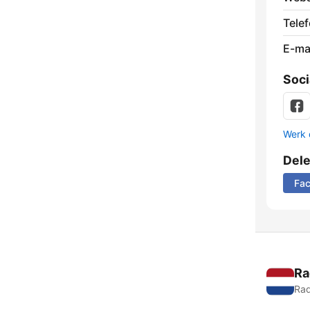
Tele
E-mai
Soci
Werk 
Del
Fa
Ra
Rad