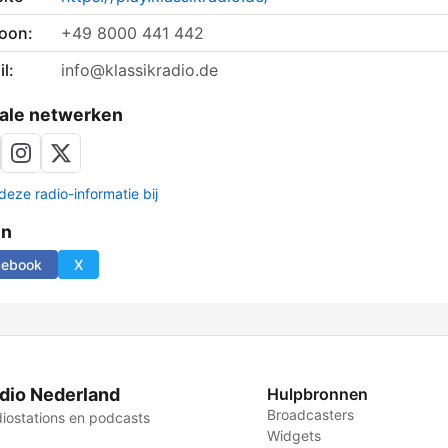
foon:
+49 8000 441 442
l:
info@klassikradio.de
ale netwerken
deze radio-informatie bij
en
cebook
X
dio Nederland
Hulpbronnen
Broadcasters
iostations en podcasts
Widgets