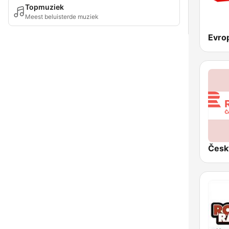
Topmuziek
Meest beluisterde muziek
Evro