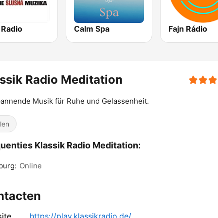
 Radio
Calm Spa
Fajn Rádio
ssik Radio Meditation
annende Musik für Ruhe und Gelassenheit.
llen
uenties Klassik Radio Meditation:
burg:
Online
ntacten
ite
https://play.klassikradio.de/