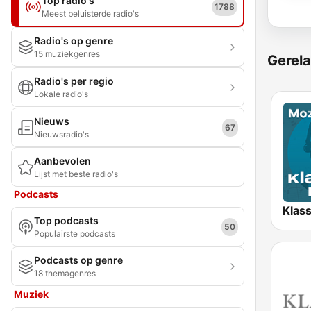
Top radio's
1788
Meest beluisterde radio's
Radio's op genre
15 muziekgenres
Gerela
Radio's per regio
Lokale radio's
Nieuws
67
Nieuwsradio's
Aanbevolen
Lijst met beste radio's
Podcasts
Top podcasts
50
Populairste podcasts
Podcasts op genre
18 themagenres
Muziek