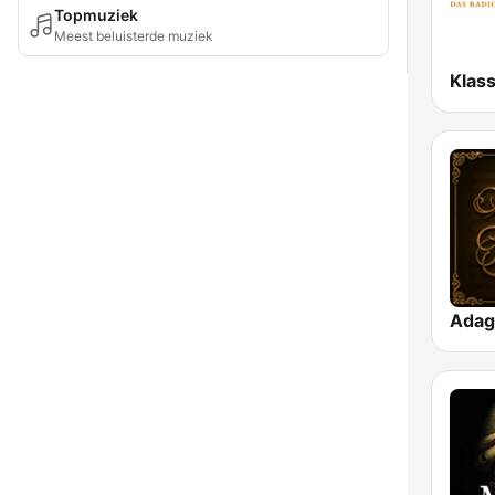
Topmuziek
Meest beluisterde muziek
Klass
Adag