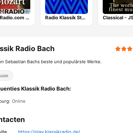
CalmRadio.com - Mozart
Radio Klassik Stephansdom
ssik Radio Bach
n Sebastian Bachs beste und populärste Werke.
ssiek
uenties Klassik Radio Bach:
burg:
Online
ntacten
ite
https://play.klassikradio.de/