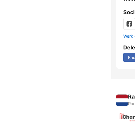
Soci
Werk 
Del
Fa
Ra
Rad