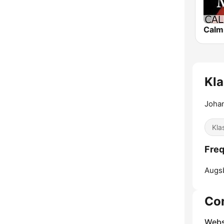
Kla
Johan
Kla
Freq
Augs
Co
Webs