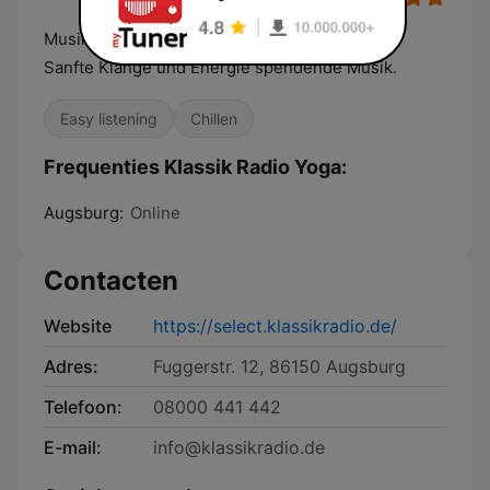
Musik für Meditation und spirituelle Stunden.
Sanfte Klänge und Energie spendende Musik.
Easy listening
Chillen
Frequenties Klassik Radio Yoga:
Augsburg:
Online
Contacten
Website
https://select.klassikradio.de/
Adres:
Fuggerstr. 12, 86150 Augsburg
Telefoon:
08000 441 442
E-mail:
info@klassikradio.de