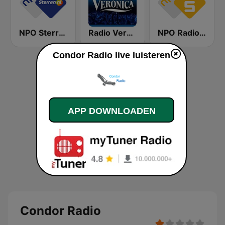
NPO Sterren
Radio Veronica
NPO Radio 5
Condor Radio live luisteren
APP DOWNLOADEN
Condor Radio