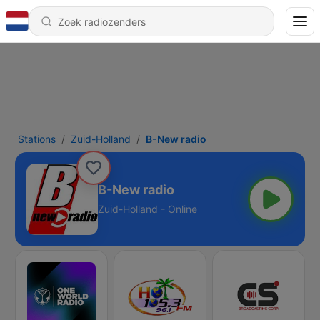
Stations
Zuid-Holland
B-New radio
B-New radio
Zuid-Holland - Online