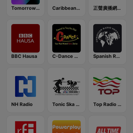
Tomorrowland One World Radio UK
Caribbean Hot FM
正聲廣播網路綜合台 (CSBC Life)
BBC Hausa
C-Dance RETRO
Spanish RadioMv
NH Radio
Tonic Ska Radio
Top Radio | España