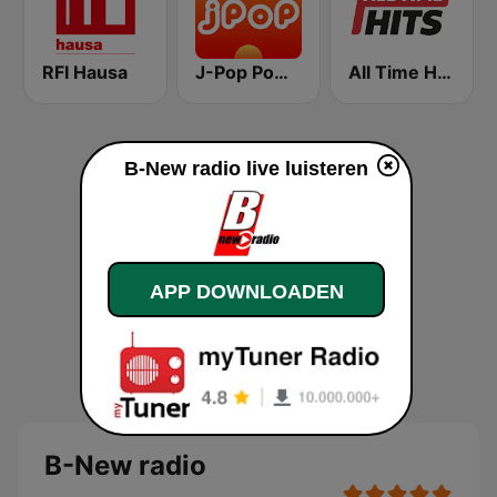
RFI Hausa
J-Pop Powerplay
All Time Hits - Non-stop muziek
B-New radio live luisteren
APP DOWNLOADEN
B-New radio