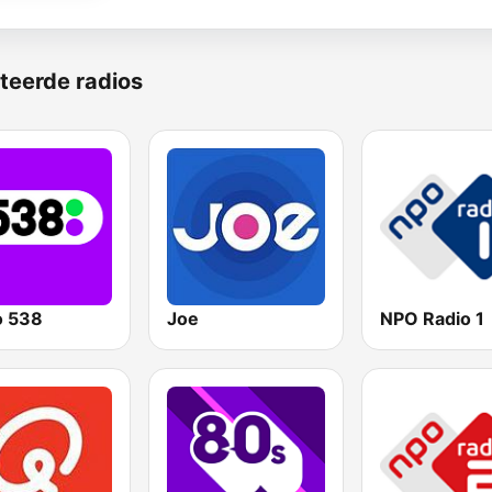
teerde radios
o 538
Joe
NPO Radio 1