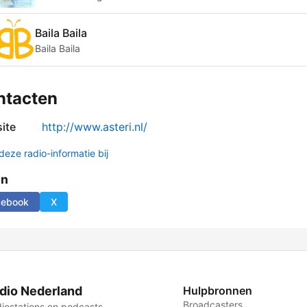
Baila Baila
Baila Baila
ntacten
ite
http://www.asteri.nl/
deze radio-informatie bij
en
cebook
X
dio Nederland
Hulpbronnen
Broadcasters
iostations en podcasts