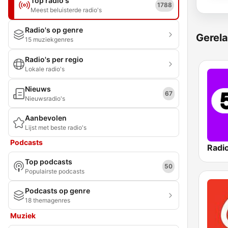
Top radio's
1788
Meest beluisterde radio's
Radio's op genre
Gerela
15 muziekgenres
Radio's per regio
Lokale radio's
Nieuws
67
Nieuwsradio's
Aanbevolen
Lijst met beste radio's
Podcasts
Radi
Top podcasts
50
Populairste podcasts
Podcasts op genre
18 themagenres
Muziek