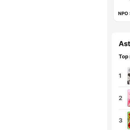
NPO 
Ast
Top
1
2
3