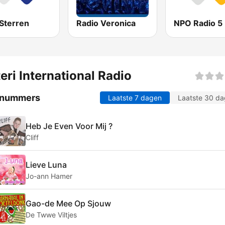
Sterren
Radio Veronica
NPO Radio 5
eri International Radio
 nummers
Laatste 7 dagen
Laatste 30 d
Heb Je Even Voor Mij ?
Cliff
Lieve Luna
Jo-ann Hamer
Gao-de Mee Op Sjouw
De Twwe Viltjes