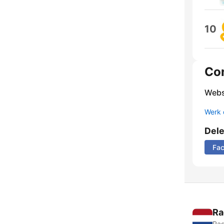
10
Co
Webs
Werk 
Del
Fa
Ra
Rad