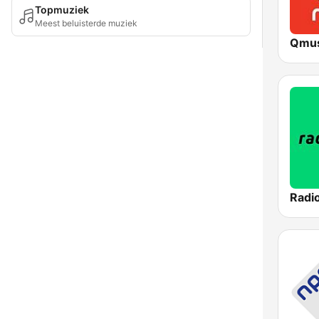
Topmuziek
Meest beluisterde muziek
Qmus
Radi