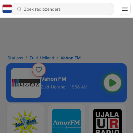
Stations
Zuid-Holland
Vahon FM
Vahon FM
Zuid-Holland - 1556 AM