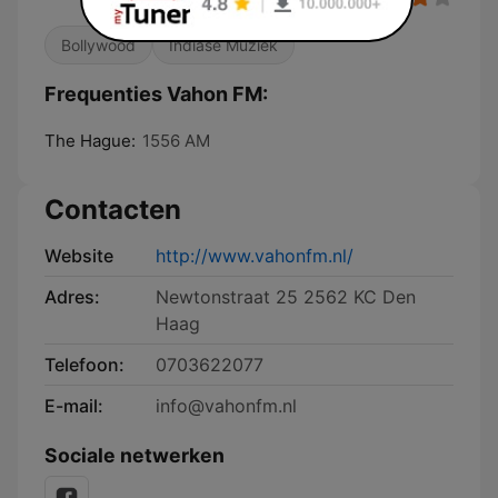
Bollywood
Indiase Muziek
Frequenties Vahon FM:
The Hague:
1556 AM
Contacten
Website
http://www.vahonfm.nl/
Adres:
Newtonstraat 25 2562 KC Den
Haag
Telefoon:
0703622077
E-mail:
info@vahonfm.nl
Sociale netwerken