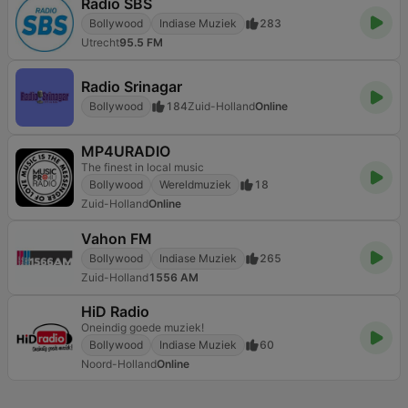
Radio SBS
Bollywood
Indiase Muziek
283
Utrecht
95.5 FM
Radio Srinagar
Bollywood
184
Zuid-Holland
Online
MP4URADIO
The finest in local music
Bollywood
Wereldmuziek
18
Zuid-Holland
Online
Vahon FM
Bollywood
Indiase Muziek
265
Zuid-Holland
1556 AM
HiD Radio
Oneindig goede muziek!
Bollywood
Indiase Muziek
60
Noord-Holland
Online