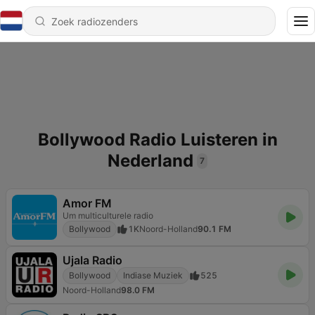
Bollywood Radio Luisteren in
Nederland
7
Amor FM
Um multiculturele radio
Bollywood
1K
Noord-Holland
90.1 FM
Ujala Radio
Bollywood
Indiase Muziek
525
Noord-Holland
98.0 FM