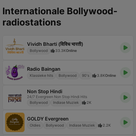
Internationale Bollywood-
radiostations
Vividh Bharti (विविध भारती)
Bollywood
33.3K
Online
Radio Baingan
Klassieke hits
Bollywood
90's
3.8K
Online
Non Stop Hindi
24/7 Evergreen Non Stop Hindi Hits
Bollywood
Indiase Muziek
2K
GOLDY Evergreen
Oldies
Bollywood
Indiase Muziek
2.2K