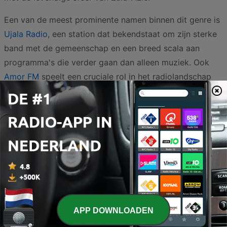
Een van de meest prominente namen binnen dit genre is
Ujala Radio
, een station dat bekendstaat om zijn sterke
band met de gemeenschap en een breed scala aan
programma's die verder gaan dan alleen muziek. Ook
Amor FM
speelt een cruciale rol in het radiolandschap
door luisteraars te trakteren op de beste Bollywood-
tracks en relevante culturele content. Voor wie houdt
van een dynamische luisterervaring zijn stations zoals
Radio SBS
en
MP4URADIO
uitstekende keuzes die de
energie van de moderne popcultuur uitstralen.
De diversiteit binnen het aanbod wordt verder versterkt
door zenders als
Radio Srinagar
en
Vahon FM
, die elk
hun eigen unieke kleur geven aan de uitzendingen. Tot
APP DOWNLOADEN
slot biedt
HiD Radio
een platform voor liefhebbers die
op de hoogte willen blijven van de nieuwste trends en