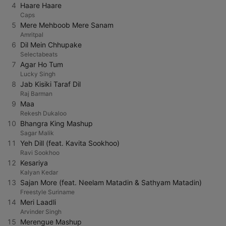
4
Haare Haare
Caps
5
Mere Mehboob Mere Sanam
Amritpal
6
Dil Mein Chhupake
Selectabeats
7
Agar Ho Tum
Lucky Singh
8
Jab Kisiki Taraf Dil
Raj Barman
9
Maa
Rekesh Dukaloo
10
Bhangra King Mashup
Sagar Malik
11
Yeh Dill (feat. Kavita Sookhoo)
Ravi Sookhoo
12
Kesariya
Kalyan Kedar
13
Sajan More (feat. Neelam Matadin & Sathyam Matadin)
Freestyle Suriname
14
Meri Laadli
Arvinder Singh
15
Merengue Mashup