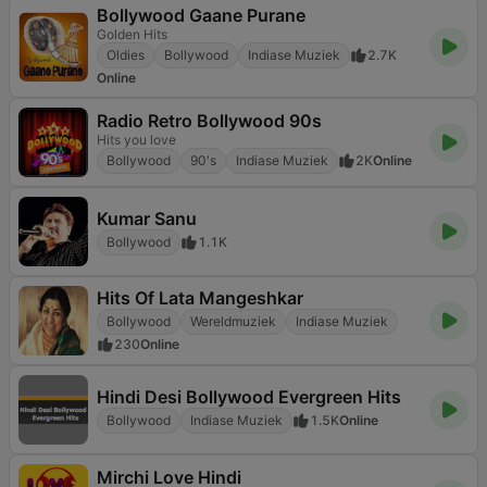
Bollywood Gaane Purane
Golden Hits
Oldies
Bollywood
Indiase Muziek
2.7K
Online
Radio Retro Bollywood 90s
Hits you love
Bollywood
90's
Indiase Muziek
2K
Online
Kumar Sanu
Bollywood
1.1K
Hits Of Lata Mangeshkar
Bollywood
Wereldmuziek
Indiase Muziek
230
Online
Hindi Desi Bollywood Evergreen Hits
Bollywood
Indiase Muziek
1.5K
Online
Mirchi Love Hindi