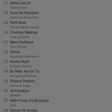
27
Kehta Hai Dil
Fahmil Khan
28
Sone Ke Kharawa
Motimala Bholasing
29
Pehli Baar
Oemar Wagid Hosain
30
Chutney Mashup
Lady Sanjana
31
Mere Rashque
Tahir Bholai
32
Gerua
Raymond Ramnarine
33
Kanha Murli
Deepak Kanhai
34
Ek Main Aur Ek Tu
Mandeep Nirankari
35
Dheere Dheere
Humane Sagar
36
Ve Kamleya
IRFAAN
37
Main Pyaar Ka Bhookha
VRA
38
Soniye Ni Soniye