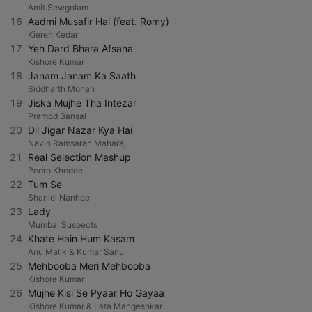
Amit Sewgolam
16
Aadmi Musafir Hai (feat. Romy)
Kieren Kedar
17
Yeh Dard Bhara Afsana
Kishore Kumar
18
Janam Janam Ka Saath
Siddharth Mohan
19
Jiska Mujhe Tha Intezar
Pramod Bansal
20
Dil Jigar Nazar Kya Hai
Navin Ramsaran Maharaj
21
Real Selection Mashup
Pedro Khedoe
22
Tum Se
Shaniel Nanhoe
23
Lady
Mumbai Suspects
24
Khate Hain Hum Kasam
Anu Malik & Kumar Sanu
25
Mehbooba Meri Mehbooba
Kishore Kumar
26
Mujhe Kisi Se Pyaar Ho Gayaa
Kishore Kumar & Lata Mangeshkar