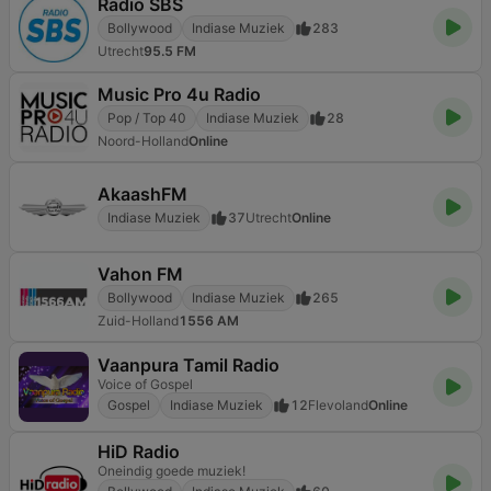
Radio SBS
Bollywood
Indiase Muziek
283
Utrecht
95.5 FM
Music Pro 4u Radio
Pop / Top 40
Indiase Muziek
28
Noord-Holland
Online
AkaashFM
Indiase Muziek
37
Utrecht
Online
Vahon FM
Bollywood
Indiase Muziek
265
Zuid-Holland
1556 AM
Vaanpura Tamil Radio
Voice of Gospel
Gospel
Indiase Muziek
12
Flevoland
Online
HiD Radio
Oneindig goede muziek!