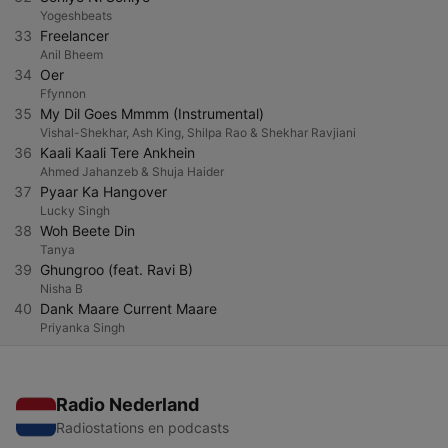
Yogeshbeats
33
Freelancer
Anil Bheem
34
Oer
Ffynnon
35
My Dil Goes Mmmm (Instrumental)
Vishal-Shekhar, Ash King, Shilpa Rao & Shekhar Ravjiani
36
Kaali Kaali Tere Ankhein
Ahmed Jahanzeb & Shuja Haider
37
Pyaar Ka Hangover
Lucky Singh
38
Woh Beete Din
Tanya
39
Ghungroo (feat. Ravi B)
Nisha B
40
Dank Maare Current Maare
Priyanka Singh
Radio Nederland
Radiostations en podcasts