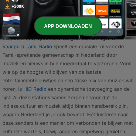
mix van traditionele waarden en moderne entertainment
te bieden.
APP DOWNLOADEN
Naast de mainstream Hindoestaanse stations is er ook
aandacht voor specifieke taalgroepen en regio's.
Vaanpura Tamil Radio
speelt een cruciale rol voor de
Tamil-sprekende gemeenschap in Nederland door
muziek en nieuws in hun moedertaal te verzorgen. Voor
wie op de hoogte wil blijven van de laatste
entertainmentnieuwtjes en een frisse mix van muziek wil
horen, is
HiD Radio
een dynamische toevoeging aan de
lijst. Al deze stations samen zorgen ervoor dat de
Indiase cultuur en muziek altijd binnen handbereik zijn,
waar in Nederland je je ook bevindt. Het luisteren naar
deze zenders is een manier om verbonden te blijven met
culturele wortels, terwijl anderen simpelweg genieten