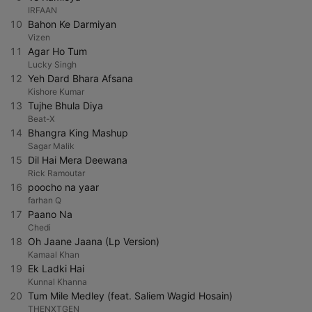
IRFAAN
10
Bahon Ke Darmiyan
Vizen
11
Agar Ho Tum
Lucky Singh
12
Yeh Dard Bhara Afsana
Kishore Kumar
13
Tujhe Bhula Diya
Beat-X
14
Bhangra King Mashup
Sagar Malik
15
Dil Hai Mera Deewana
Rick Ramoutar
16
poocho na yaar
farhan Q
17
Paano Na
Chedi
18
Oh Jaane Jaana (Lp Version)
Kamaal Khan
19
Ek Ladki Hai
Kunnal Khanna
20
Tum Mile Medley (feat. Saliem Wagid Hosain)
THENXTGEN