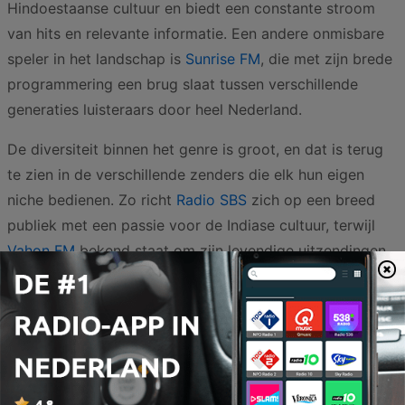
Hindoestaanse cultuur en biedt een constante stroom
van hits en relevante informatie. Een andere onmisbare
speler in het landschap is
Sunrise FM
, die met zijn brede
programmering een brug slaat tussen verschillende
generaties luisteraars door heel Nederland.
De diversiteit binnen het genre is groot, en dat is terug
te zien in de verschillende zenders die elk hun eigen
niche bedienen. Zo richt
Radio SBS
zich op een breed
publiek met een passie voor de Indiase cultuur, terwijl
Vahon FM
bekend staat om zijn levendige uitzendingen
en sterke verbondenheid met de lokale gemeenschap in
de grote steden. Voor luisteraars die de voorkeur geven
aan een moderne, digitale ervaring met een scherpe
focus op geluidskwaliteit en actuele muziekproducties,
is
Music Pro 4u Radio
een uitstekende optie. Ook
AkaashFM
draagt bij aan dit kleurrijke palet door een