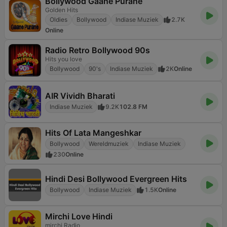
Bollywood Gaane Purane
Golden Hits
Oldies
Bollywood
Indiase Muziek
2.7K
Online
Radio Retro Bollywood 90s
Hits you love
Bollywood
90's
Indiase Muziek
2K
Online
AIR Vividh Bharati
Indiase Muziek
9.2K
102.8 FM
Hits Of Lata Mangeshkar
Bollywood
Wereldmuziek
Indiase Muziek
230
Online
Hindi Desi Bollywood Evergreen Hits
Bollywood
Indiase Muziek
1.5K
Online
Mirchi Love Hindi
mirchi Radio