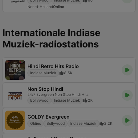
Bollywood
Indiase Muziek
60
Noord-Holland
Online
Internationale Indiase
Muziek-radiostations
Hindi Retro Hits Radio
Indiase Muziek
8.5K
Non Stop Hindi
24/7 Evergreen Non Stop Hindi Hits
Bollywood
Indiase Muziek
2K
GOLDY Evergreen
Oldies
Bollywood
Indiase Muziek
2.2K