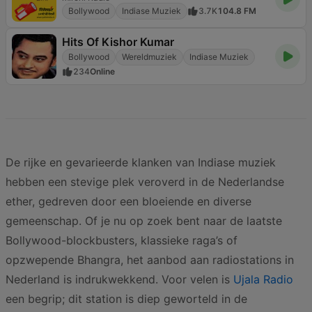
Bollywood
Indiase Muziek
3.7K
104.8 FM
Hits Of Kishor Kumar
Bollywood
Wereldmuziek
Indiase Muziek
234
Online
De rijke en gevarieerde klanken van Indiase muziek
hebben een stevige plek veroverd in de Nederlandse
ether, gedreven door een bloeiende en diverse
gemeenschap. Of je nu op zoek bent naar de laatste
Bollywood-blockbusters, klassieke raga’s of
opzwepende Bhangra, het aanbod aan radiostations in
Nederland is indrukwekkend. Voor velen is
Ujala Radio
een begrip; dit station is diep geworteld in de