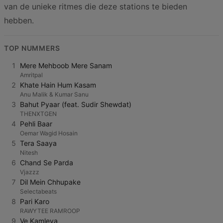
van de unieke ritmes die deze stations te bieden
hebben.
TOP NUMMERS
1
Mere Mehboob Mere Sanam
Amritpal
2
Khate Hain Hum Kasam
Anu Malik & Kumar Sanu
3
Bahut Pyaar (feat. Sudir Shewdat)
THENXTGEN
4
Pehli Baar
Oemar Wagid Hosain
5
Tera Saaya
Nitesh
6
Chand Se Parda
Vjazzz
7
Dil Mein Chhupake
Selectabeats
8
Pari Karo
RAWYTEE RAMROOP
9
Ve Kamleya