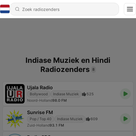
Indiase Muziek en Hindi
Radiozenders
8
Ujala Radio
Bollywood
Indiase Muziek
525
Noord-Holland
98.0 FM
Sunrise FM
Pop / Top 40
Indiase Muziek
609
Zuid-Holland
93.1 FM