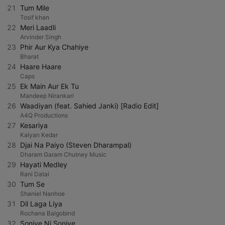
21
Tum Mile
Tosif khan
22
Meri Laadli
Arvinder Singh
23
Phir Aur Kya Chahiye
Bharat
24
Haare Haare
Caps
25
Ek Main Aur Ek Tu
Mandeep Nirankari
26
Waadiyan (feat. Sahied Janki) [Radio Edit]
A4Q Productions
27
Kesariya
Kalyan Kedar
28
Djai Na Paiyo (Steven Dharampal)
Dharam Garam Chutney Music
29
Hayati Medley
Rani Datai
30
Tum Se
Shaniel Nanhoe
31
Dil Laga Liya
Rochana Balgobind
32
Soniye Ni Soniye