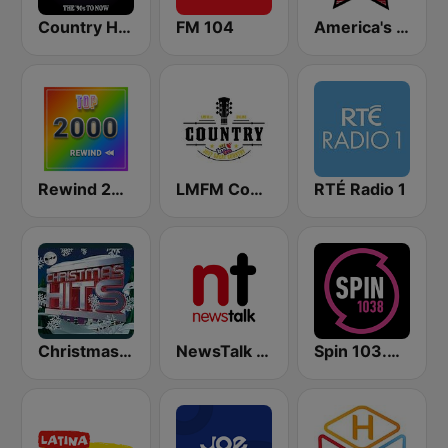
Country Hits
FM 104
America's Country
Rewind 2000's
LMFM Country Express
RTÉ Radio 1
Christmas Hits Kerstradio
NewsTalk 106-108
Spin 103.8 FM