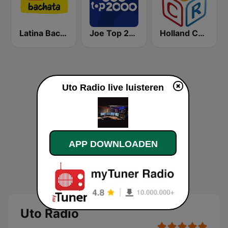
Latina Bachata
Joe Top 2000
Holland Country Radio
Uto Radio live luisteren
APP DOWNLOADEN
Uto Radio