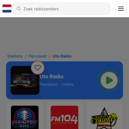
Stations
Flevoland
Uto Radio
Uto Radio
Flevoland - Online