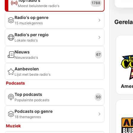
Top radio's
1788
Meest beluisterde radio's
Radio's op genre
Gerela
15 muziekgenres
Radio's per regio
Lokale radio's
Nieuws
67
Nieuwsradio's
Aanbevolen
Lijst met beste radio's
Podcasts
Top podcasts
50
Populairste podcasts
Podcasts op genre
18 themagenres
Muziek