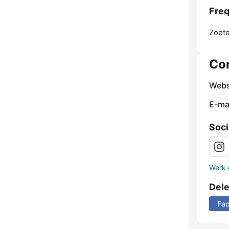
Freq
Zoet
Co
Webs
E-mai
Soci
Werk 
Del
Fa