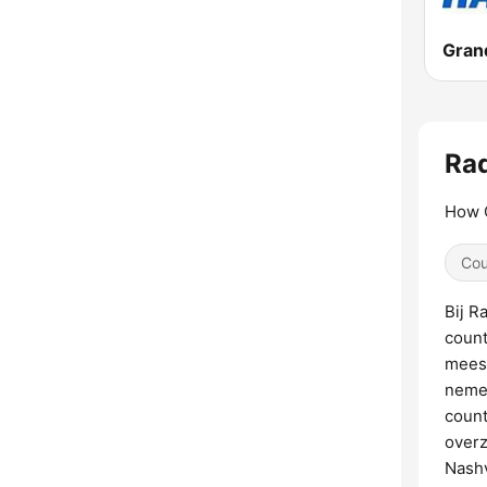
Grand
Rad
How 
Cou
Bij R
count
meesl
nemen
count
overz
Nashv