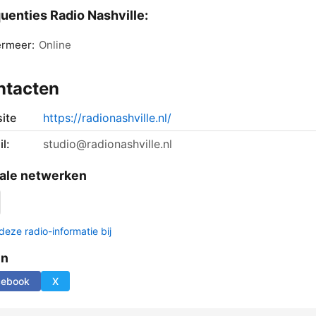
uenties Radio Nashville:
ermeer:
Online
ntacten
ite
https://radionashville.nl/
l:
studio@radionashville.nl
ale netwerken
deze radio-informatie bij
en
cebook
X