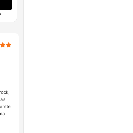
o
rock,
a’s
erste
mma