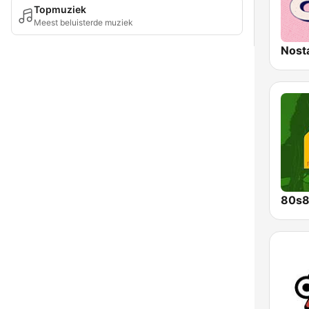
Topmuziek
Meest beluisterde muziek
Nost
80s8