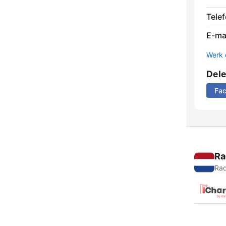
Tele
E-mai
Werk 
Del
Fa
Ra
Rad