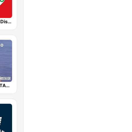
80s80s Italo Disco
NOSTALGIE ITALO DISCO