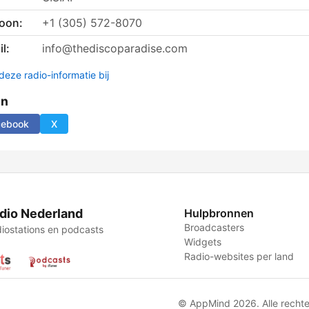
foon:
+1 (305) 572-8070
l:
info@thediscoparadise.com
deze radio-informatie bij
en
cebook
X
dio Nederland
Hulpbronnen
Broadcasters
iostations en podcasts
Widgets
Radio-websites per land
© AppMind 2026. Alle recht