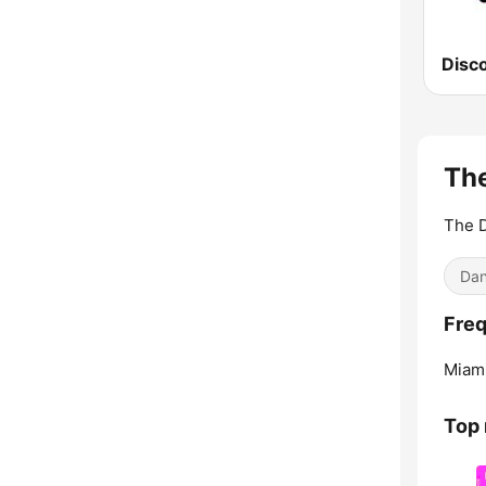
Disc
The
The D
Dan
Freq
Miami
Top