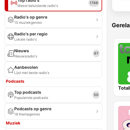
Top radio's
1788
Meest beluisterde radio's
Radio's op genre
15 muziekgenres
Gerela
Radio's per regio
Lokale radio's
Nieuws
67
Nieuwsradio's
Aanbevolen
Lijst met beste radio's
Podcasts
Total
Top podcasts
50
Populairste podcasts
Podcasts op genre
18 themagenres
Muziek