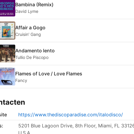
Bambina (Remix)
David Lyme
Affair a Gogo
Cruisin' Gang
Andamento lento
Tullio De Piscopo
Flames of Love / Love Flames
Fancy
ntacten
ite
https://www.thediscoparadise.com/italodisco/
s:
5201 Blue Lagoon Drive, 8th Floor, Miami, FL 33126
U.S.A.