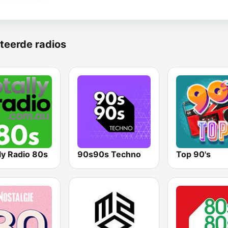
teerde radios
ly Radio 80s
90s90s Techno
Top 90's