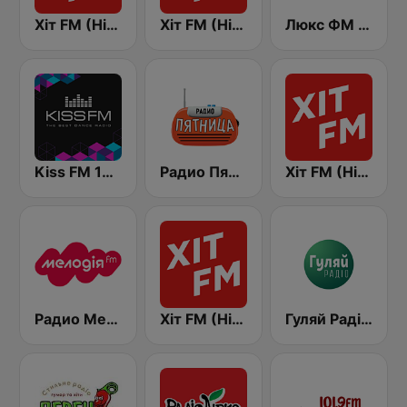
Хіт FM (Hit FM)
Хіт FM (Hit FM) - Top
Люкс ФМ Україна - Lux FM Ukraine
Kiss FM 106.5 (Кисc ФМ)
Радио Пятница (Pyatnica)
Хіт FM (Hit FM) - Best
Радио Мелодия (Radio Melodia)
Хіт FM (Hit FM) - Ukr
Гуляй Радіо (Guliay Radio)