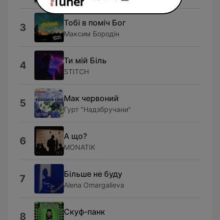
Тобі в поміч Бог
3
Максим Бородін
Ти мій Біль
4
STITCH
Мак червоний
5
Гурт "Надзбручани"
А що?
6
MONATIK
Більше не буду
7
Alena Omargalieva
Скуф-панк
8