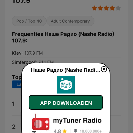
107.9
Pop / Top 40
Adult Contemporary
Frequenties Наше Радио (Nashe Radio)
107.9:
Kiev:
107.9 FM
Simferopol’:
91.1 FM
Наше Радио (Nashe Radio) 107.9 live luisteren
Top nummers
Laatste 7 dagen
Laatste 30 dagen
Козак
APP DOWNLOADEN
1
Никита Киселев
Вільні
2
Vitaliy Kozlovskiy