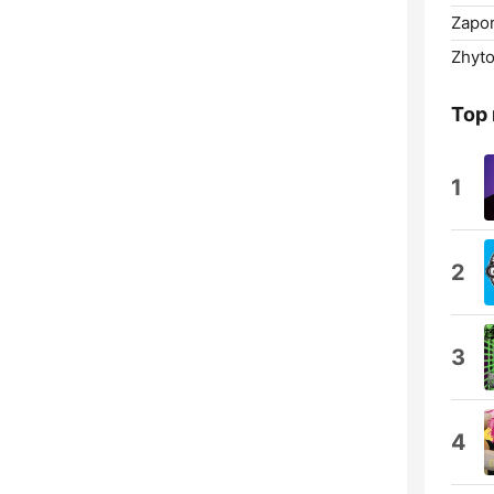
Zapor
Zhyt
Top
1
2
3
4