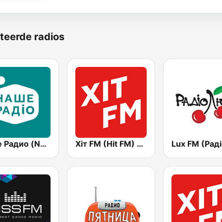
teerde radios
Наше Радио (Nashe Radio) 107.9
Хіт FM (Hit FM) - Top