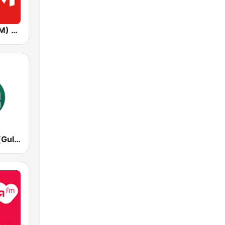
Хіт FM (Hit FM) - Best
Гуляй Радіо (Guliay Radio)