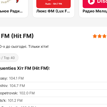
Стильное Радио - Перец ФМ (Stilnoe, perec fm)
Люкс ФМ (Lux FM) Львів
 FM (Hit FM)
0-х до сьогодні. Тільки хіти!
 / Top 40
uenties Хіт FM (Hit FM):
kasy:
104.1 FM
ihiv:
104.7 FM
opetrovsk:
102.0 FM
s’k:
101.2 FM