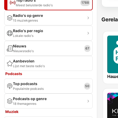
Top radio's
1788
Meest beluisterde radio's
Radio's op genre
Gerela
15 muziekgenres
Radio's per regio
Lokale radio's
Nieuws
67
Nieuwsradio's
Aanbevolen
Lijst met beste radio's
Podcasts
Top podcasts
50
Populairste podcasts
Podcasts op genre
18 themagenres
Muziek