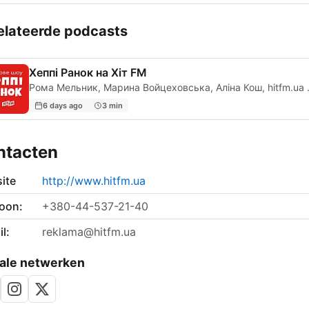
elateerde podcasts
Хеппі Ранок на Хіт FM
Рома Мельник, Мар
6 days ago
3 min
ntacten
ite
http://www.hitfm.ua
foon:
+380-44-537-21-40
l:
reklama@hitfm.ua
ale netwerken