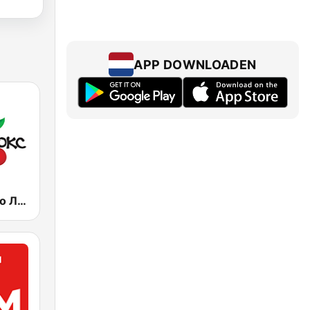
APP DOWNLOADEN
Lux FM (Pадіо Люкс)