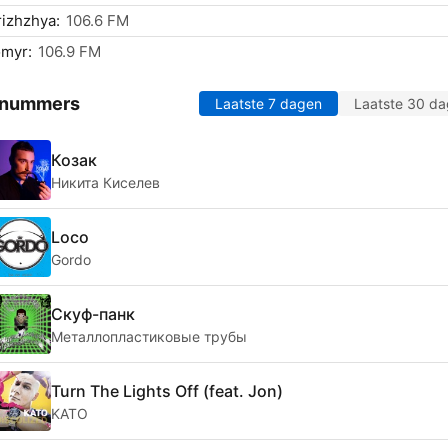
izhzhya:
106.6 FM
omyr:
106.9 FM
 nummers
Laatste 7 dagen
Laatste 30 d
Козак
Никита Киселев
Loco
Gordo
Скуф-панк
Металлопластиковые трубы
Turn The Lights Off (feat. Jon)
KATO