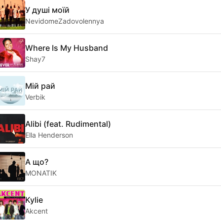
У душі моїй
NevidomeZadovolennya
Where Is My Husband
Shay7
Мій рай
Verbik
Alibi (feat. Rudimental)
Ella Henderson
А що?
MONATIK
Kylie
Akcent