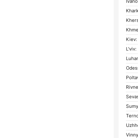
Ivano
Khark
Kher
Khmel
Kiev:
L'viv:
Luhan
Odes
Polta
Rivne
Sevas
Sumy
Ternop
Uzhh
Vinny