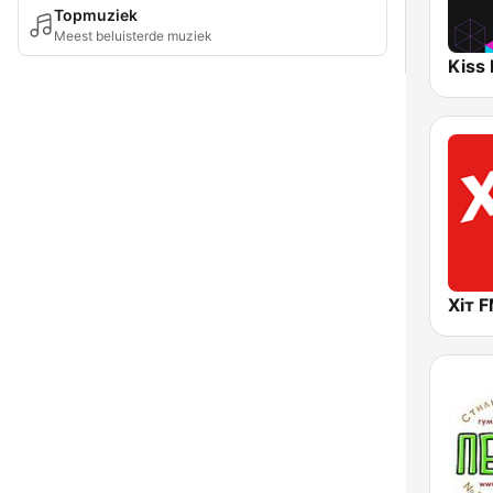
Topmuziek
Meest beluisterde muziek