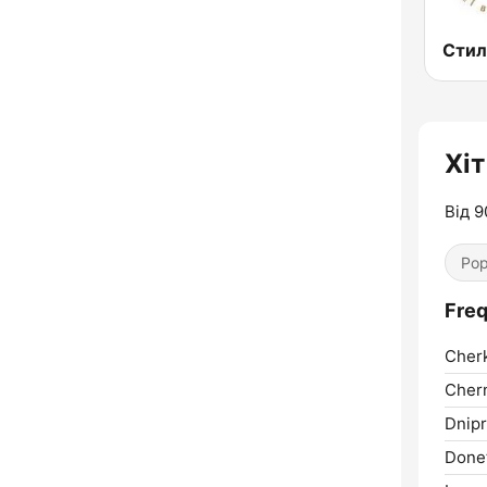
Хіт
Від 9
Pop
Freq
Cher
Chern
Dnipr
Donet