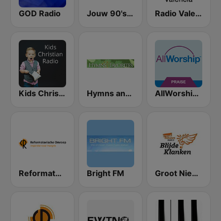
GOD Radio
Jouw 90's Radio
Radio Valencia SER
Kids Christian Radio
Hymns and Favorites
AllWorship Praise & Worship
Reformatorisch Omroep 3
Bright FM
Groot Nieuws Radio Blijde Klanken