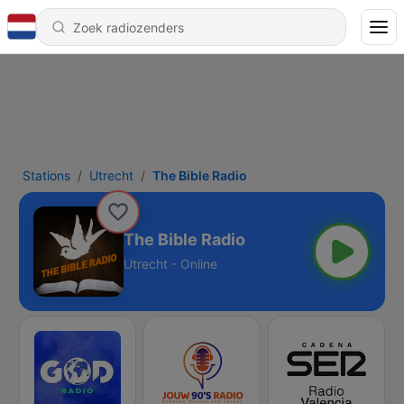
Stations
Utrecht
The Bible Radio
The Bible Radio
Utrecht - Online