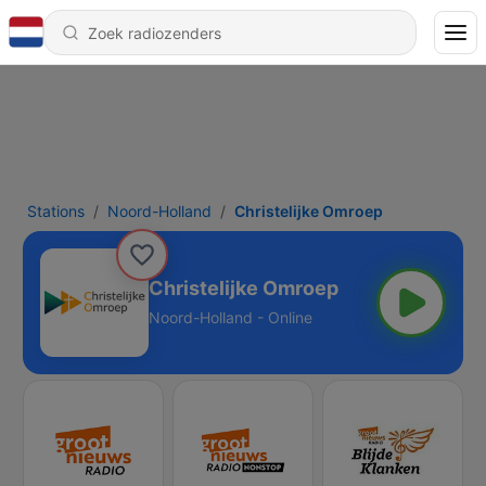
Stations
Noord-Holland
Christelijke Omroep
Christelijke Omroep
Noord-Holland - Online