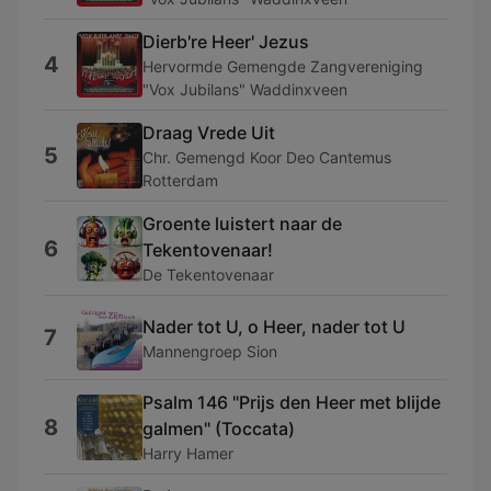
Dierb're Heer' Jezus
4
Hervormde Gemengde Zangvereniging
"Vox Jubilans" Waddinxveen
Draag Vrede Uit
5
Chr. Gemengd Koor Deo Cantemus
Rotterdam
Groente luistert naar de
6
Tekentovenaar!
De Tekentovenaar
Nader tot U, o Heer, nader tot U
7
Mannengroep Sion
Psalm 146 "Prijs den Heer met blijde
8
galmen" (Toccata)
Harry Hamer