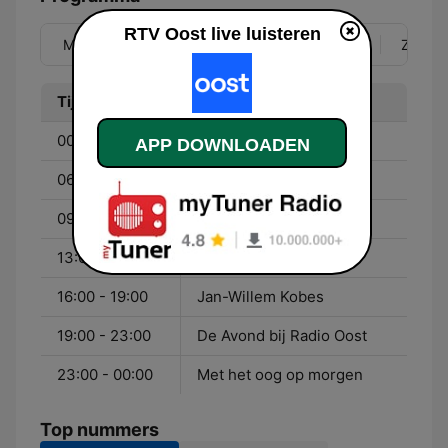
RTV Oost live luisteren
Ma
Di
Wo
Do
Vr
Za
Zo
Tijd
Programma
00:00 - 06:00
Nachtsessie
APP DOWNLOADEN
06:00 - 09:00
Marcel & Bastiaan
09:00 - 13:00
Bert van Losser
13:00 - 16:00
Paula Keizer
16:00 - 19:00
Jan-Willem Kobes
19:00 - 23:00
De Avond bij Radio Oost
23:00 - 00:00
Met het oog op morgen
Top nummers