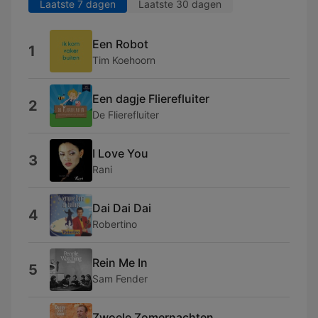
Laatste 7 dagen
Laatste 30 dagen
Een Robot
1
Tim Koehoorn
Een dagje Flierefluiter
2
De Flierefluiter
I Love You
3
Rani
Dai Dai Dai
4
Robertino
Rein Me In
5
Sam Fender
Zwoele Zomernachten