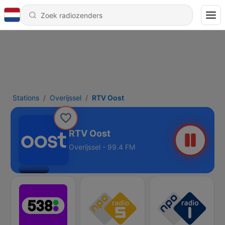
Stations
Overijssel
RTV Oost
RTV Oost
Overijssel - 99.4 FM