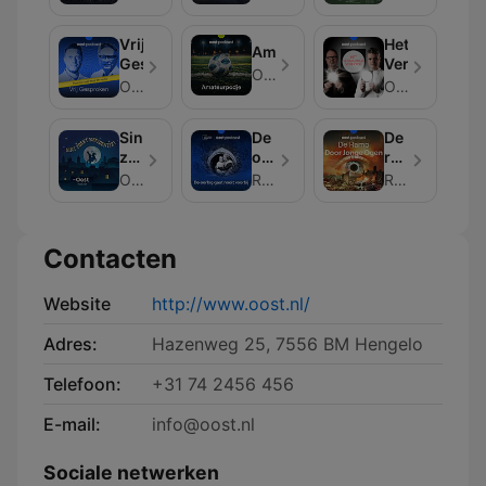
Vrij
Het
Amateurpodje
Gesproken
Verkiezingsv
Oost
Oost
Oost
Sint
De
De
zoekt
oorlog
ramp
residentie
gaat
door
Oost
RTV Oost i.s.m. Overijsselacademie
RTV Oost
nooit
jonge
voorbij
ogen
Contacten
Website
http://www.oost.nl/
Adres:
Hazenweg 25, 7556 BM Hengelo
Telefoon:
+31 74 2456 456
E-mail:
info@oost.nl
Sociale netwerken