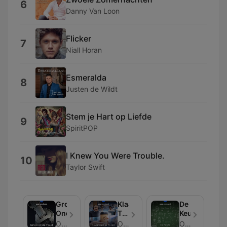
6
Danny Van Loon
Flicker
7
Niall Horan
Esmeralda
8
Justen de Wildt
Stem je Hart op Liefde
9
SpiritPOP
I Knew You Were Trouble.
10
Taylor Swift
Groot
KlaarWakker
De
Onderhoud
To
Keuze
Go
Oost
Oost
Oost