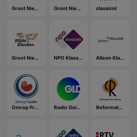
Groot Nieuws Radio
Groot Nieuws Radio Non-stop
classicnl
Groot Nieuws Radio Blijde Klanken
NPO Klassiek
Alleen Klassiek
Omrop Fryslân
Radio Gelderland
Reformatorisch Omroep 2