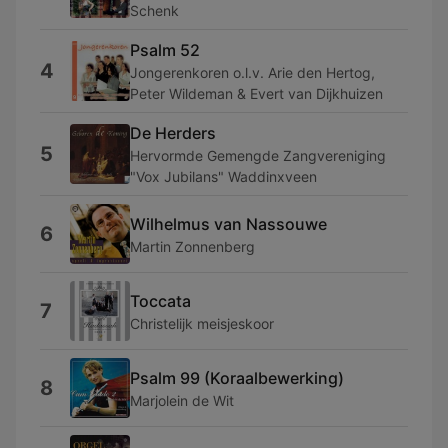
Schenk
Psalm 52
4
Jongerenkoren o.l.v. Arie den Hertog,
Peter Wildeman & Evert van Dijkhuizen
De Herders
5
Hervormde Gemengde Zangvereniging
"Vox Jubilans" Waddinxveen
Wilhelmus van Nassouwe
6
Martin Zonnenberg
Toccata
7
Christelijk meisjeskoor
Psalm 99 (Koraalbewerking)
8
Marjolein de Wit