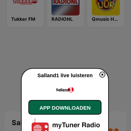
Tukker FM
RADIONL
Qmusic Het Foute Uur
Salland1 live luisteren
APP DOWNLOADEN
Salland1