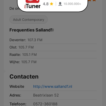
De omroep voor Salland
Adult Contemporary
Frequenties Salland1:
Deventer:
107.3 FM
Olst:
105.7 FM
Raalte:
105.1 FM
Wijhe:
105.7 FM
Contacten
Website
http://www.salland1.nl
Adres:
Beatrixlaan 52
Telefoon:
0572-360188